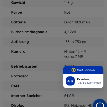
Gewicht
148 g
Farbe
Rot
Batterie
Li-Ion 1821 mAh
Bildschirmdiagonale
4,7 Zoll
Auflösung
1334 x 750 px
Kamera
Hinten 12 MP,
vorne 7 MP
Betriebssystem
iOS 13
Prozessor
Apple A13 Bionisch
Exzellent
4.6
13575 Bewertungen
RAM
3 GB
Interner Speicher
64 GB
Display
IPS, Netzhaut HD