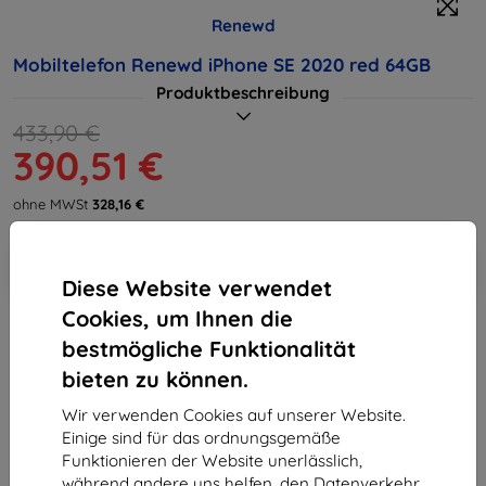
Renewd
Mobiltelefon Renewd iPhone SE 2020 red 64GB
Produktbeschreibung
433,90 €
390,51 €
ohne MWSt
328,16 €
In den
Rabatt mit Gutschein
-10%
EXTRA10
Warenkorb
Diese Website verwendet
Cookies, um Ihnen die
bestmögliche Funktionalität
ausverkauft
bieten zu können.
ausverkauft
Wir verwenden Cookies auf unserer Website.
Einige sind für das ordnungsgemäße
Funktionieren der Website unerlässlich,
während andere uns helfen, den Datenverkehr