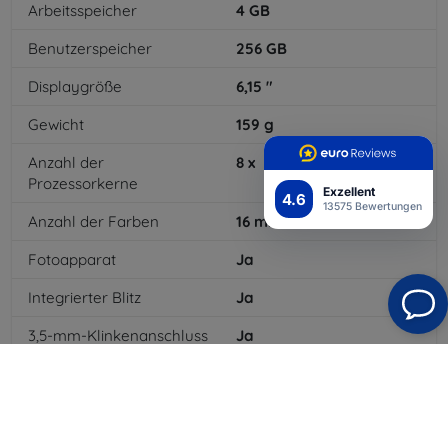
Arbeitsspeicher
4
GB
Benutzerspeicher
256
GB
Displaygröße
6,15
"
Gewicht
159
g
Anzahl der
8
x
Prozessorkerne
Exzellent
4.6
13575 Bewertungen
Anzahl der Farben
16
mil
Fotoapparat
Ja
Integrierter Blitz
Ja
3,5-mm-Klinkenanschluss
Ja
4G/LTE
Ja
Batterietyp
Li-pol