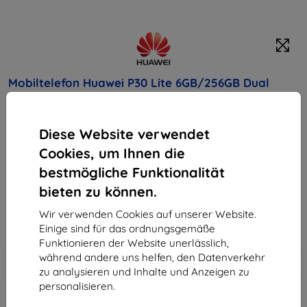
Mobiltelefon Huawei P30 Lite 6GB/256GB Dual
SIM(SP-P30L2562DSBOM)
Diese Website verwendet
Kaufen Sie dieses Gerät und erhalten Sie
25%
Rabatt
auf sämtliches Zubehör dafür!
Cookies, um Ihnen die
bestmögliche Funktionalität
Endpreis
bieten zu können.
208,90 €
188,01 €
Wir verwenden Cookies auf unserer Website.
Einige sind für das ordnungsgemäße
Funktionieren der Website unerlässlich,
In den
Rabatt mit Gutschein
während andere uns helfen, den Datenverkehr
-10%
EXTRA10
Warenkorb
zu analysieren und Inhalte und Anzeigen zu
personalisieren.