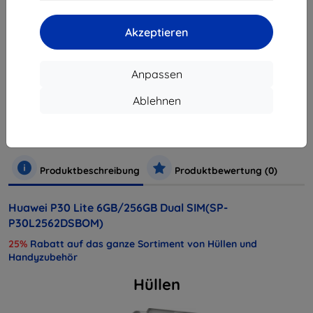
ausverkauft
Akzeptieren
ausverkauft
Anpassen
Hersteller
Huawei
Ablehnen
Produktnummer
SP-P30L2562DSBOM
Handys und Tablets
Mobiltelefone
Smartphones
Produktbeschreibung
Produktbewertung (0)
Huawei P30 Lite 6GB/256GB Dual SIM(SP-
P30L2562DSBOM)
25%
Rabatt auf das ganze Sortiment von Hüllen und
Handyzubehör
Hüllen