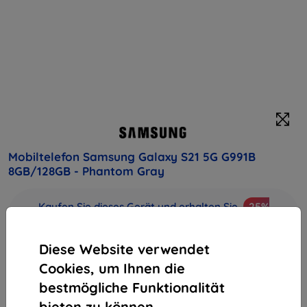
Mobiltelefon Samsung Galaxy S21 5G G991B
8GB/128GB - Phantom Gray
Kaufen Sie dieses Gerät und erhalten Sie
25%
Rabatt
auf sämtliches Zubehör dafür!
Diese Website verwendet
Endpreis
Cookies, um Ihnen die
668,90 €
602,01 €
bestmögliche Funktionalität
bieten zu können.