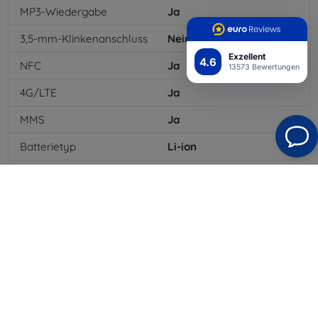
MP3-Wiedergabe
Ja
3,5-mm-Klinkenanschluss
Nein
Exzellent
4.6
NFC
Ja
13573 Bewertungen
4G/LTE
Ja
MMS
Ja
Batterietyp
Li-ion
Batteriekapazität
4500
mAh
Bluetooth
Ja
WLAN
Ja
EDGE
Ja
GPS-Modul
Ja
Auflösung des Displays
3088x1440