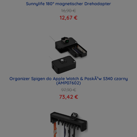
Sunnylife 180° magnetischer Drehadapter
16,90 €
12,67 €
Organizer Spigen do Apple Watch & PaskÃ³w S340 czarny
(AMP07602)
97,90 €
73,42 €