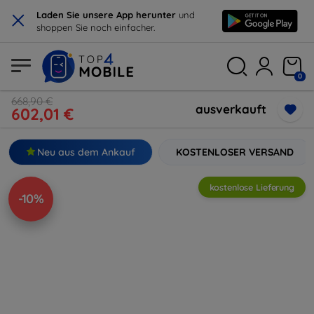
×
Laden Sie unsere App herunter
und
shoppen Sie noch einfacher.
0
668,90 €
ausverkauft
602,01 €
Neu aus dem Ankauf
KOSTENLOSER VERSAND
kostenlose Lieferung
-10%