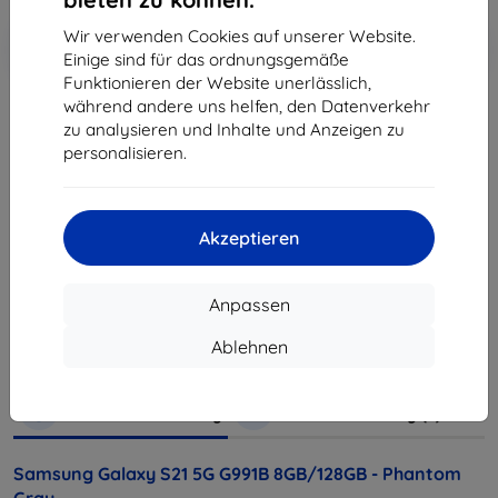
In den
Wir verwenden Cookies auf unserer Website.
Rabatt mit Gutschein
-10%
EXTRA10
Warenkorb
Einige sind für das ordnungsgemäße
Funktionieren der Website unerlässlich,
während andere uns helfen, den Datenverkehr
zu analysieren und Inhalte und Anzeigen zu
ausverkauft
personalisieren.
ausverkauft
Akzeptieren
Hersteller
Samsung
Produktnummer
SM-G991B/DS
Anpassen
EAN
8806090892127
Ablehnen
Handys und Tablets
Mobiltelefone
Smartphones
Produktbeschreibung
Produktbewertung (0)
Samsung Galaxy S21 5G G991B 8GB/128GB - Phantom
Gray