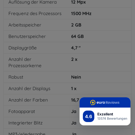
Auflösung der Kamera
12
Mpx
Frequenz des Prozessors
1500
MHz
Arbeitsspeicher
2
GB
Benutzerspeicher
64
GB
Displaygröße
4,7
"
Anzahl der
2
x
Prozessorkerne
Robust
Nein
Anzahl der Displays
1
x
Anzahl der Farben
16,7
mil
Fotoapparat
Ja
Exzellent
4.6
13574 Bewertungen
Integrierter Blitz
Ja
MP3-Wiedergabe
Ja