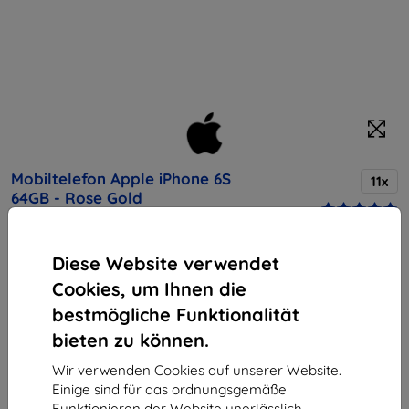
Mobiltelefon Apple iPhone 6S
11x
64GB - Rose Gold
Diese Website verwendet
Kaufen Sie dieses Gerät und erhalten Sie
25%
Rabatt
auf sämtliches Zubehör dafür!
Cookies, um Ihnen die
bestmögliche Funktionalität
Endpreis
bieten zu können.
555,90 €
500,31 €
Wir verwenden Cookies auf unserer Website.
Einige sind für das ordnungsgemäße
Funktionieren der Website unerlässlich,