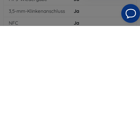
3,5-mm-Klinkenanschluss
Ja
NFC
Ja
4G/LTE
Ja
MMS
Ja
Batterietyp
Li-ion
Batteriekapazität
1715
mAh
Standby-Zeit
240
hod
Bluetooth
Ja
WLAN
Ja
EDGE
Ja
GPS-Modul
Ja