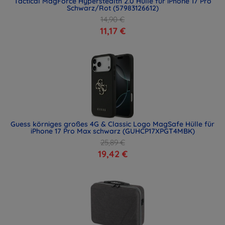
Tactical MagForce Hyperstealth 2.0 Hülle für iPhone 17 Pro
Schwarz/Rot (57983126612)
14,90 €
11,17 €
Guess körniges großes 4G & Classic Logo MagSafe Hülle für
iPhone 17 Pro Max schwarz (GUHCP17XPGT4MBK)
25,89 €
19,42 €