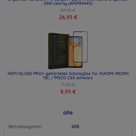
S341 czarny (AMP09445)
39,90 €
26,93 €
HOFI GLASS PRO+ gehärtetes Schutzglas für XIAOMI REDMI
13C / POCO C65 schwarz
11,90 €
8,93 €
alle
Betriebssystem
iOS