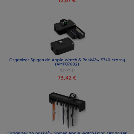
12,67 €
Organizer Spigen do Apple Watch & PaskÃ³w S340 czarny
(AMP07602)
97,90 €
73,42 €
Organizer do paskÃ³w Spigen Apple Watch Band Organizer