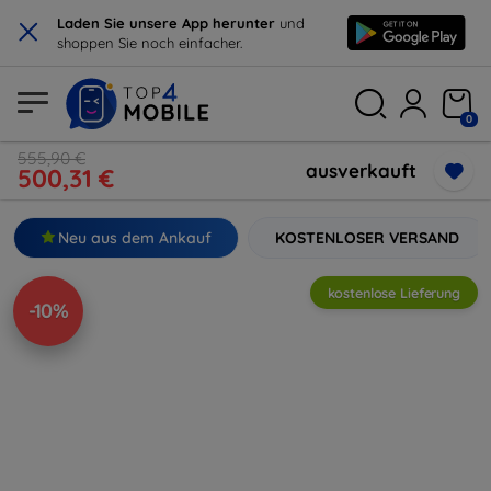
×
Laden Sie unsere App herunter
und
shoppen Sie noch einfacher.
0
555,90 €
ausverkauft
500,31 €
Neu aus dem Ankauf
KOSTENLOSER VERSAND
kostenlose Lieferung
-10%