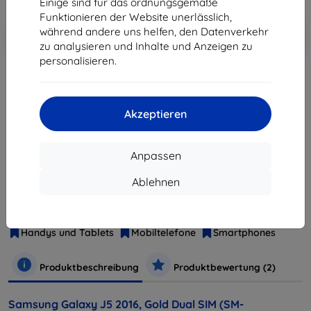
Einige sind für das ordnungsgemäße
Funktionieren der Website unerlässlich,
In den
Rabatt mit Gutschein
während andere uns helfen, den Datenverkehr
-10%
EXTRA10
Warenkorb
zu analysieren und Inhalte und Anzeigen zu
personalisieren.
ausverkauft
Akzeptieren
ausverkauft
Anpassen
Hersteller
Samsung
Ablehnen
Produktnummer
SM-J510FZDUETL
EAN
8806088425887
Handys und Tablets
Mobiltelefone
Smartphones
Produktbeschreibung
Produktbewertung (2)
Samsung Galaxy J5 2016, Gold Dual SIM (SM-