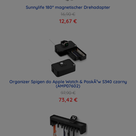
Sunnylife 180° magnetischer Drehadapter
16,90 €
12,67 €
Organizer Spigen do Apple Watch & PaskÃ³w S340 czarny
(AMP07602)
97,90 €
73,42 €