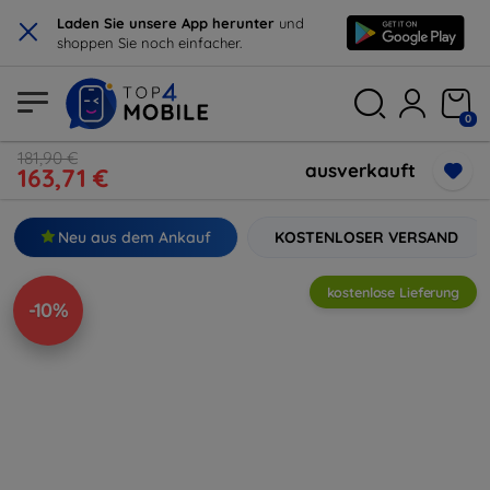
×
Laden Sie unsere App herunter
und
shoppen Sie noch einfacher.
0
181,90 €
ausverkauft
163,71 €
Neu aus dem Ankauf
KOSTENLOSER VERSAND
kostenlose Lieferung
-10%