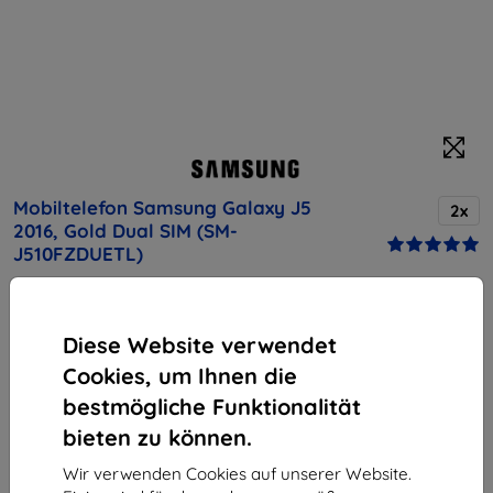
Mobiltelefon Samsung Galaxy J5
2x
2016, Gold Dual SIM (SM-
J510FZDUETL)
Kaufen Sie dieses Gerät und erhalten Sie
25%
Rabatt
auf sämtliches Zubehör dafür!
Diese Website verwendet
Cookies, um Ihnen die
Produktbeschreibung
bestmögliche Funktionalität
Endpreis
bieten zu können.
181,90 €
163,71 €
Wir verwenden Cookies auf unserer Website.