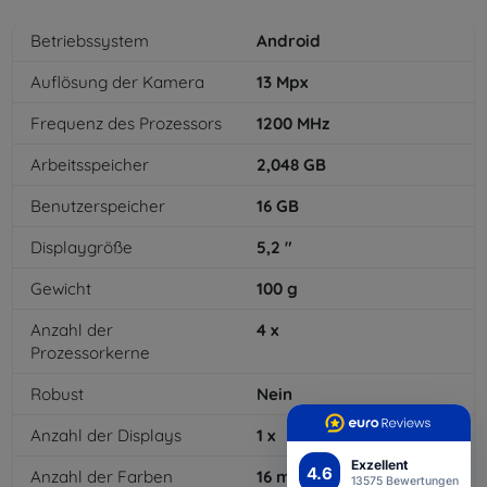
Betriebssystem
Android
Auflösung der Kamera
13
Mpx
Frequenz des Prozessors
1200
MHz
Arbeitsspeicher
2,048
GB
Benutzerspeicher
16
GB
Displaygröße
5,2
"
Gewicht
100
g
Anzahl der
4
x
Prozessorkerne
Robust
Nein
Anzahl der Displays
1
x
Exzellent
4.6
Anzahl der Farben
16
mil
13575 Bewertungen