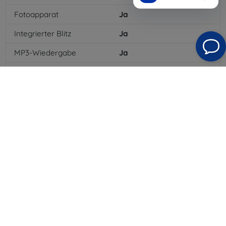
Fotoapparat
Ja
Integrierter Blitz
Ja
MP3-Wiedergabe
Ja
3,5-mm-Klinkenanschluss
Ja
NFC
Nein
4G/LTE
Ja
MMS
Ja
Batterietyp
Li-ion
Batteriekapazität
3100
mAh
Bluetooth
Ja
WLAN
Ja
EDGE
Ja