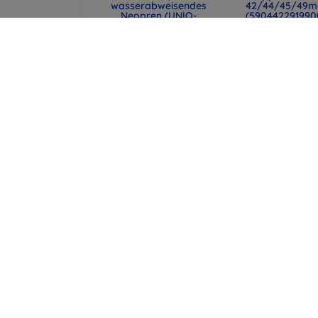
wasserabweisendes
42/44/45/49
Neopren (UNIQ-
(590442291990
CYPRUS (14) -
47,90 €
ABSBLUE)
35,93 €
29,90 €
22,43 €
UNIQ Laptop-Hülle
XQISIT iPlate Gl
Cyprus 16" marl gray,
für Galaxy J5 (20
wasserabweisendes
transparent (27
Neopren (UNIQ-
38,90 €
CYPRUS (16) -
MALGRY)
18,67 €
34,90 €
26,18 €
alle