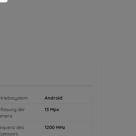
triebssystem
Android
flösung der
13
Mpx
amera
equenz des
1200
MHz
ozessors