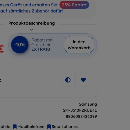
ieses Gerät und erhalten Sie
25% Rabatt
auf sämtliches Zubehör dafür!
Produktbeschreibung
Rabatt mit
In den
-10%
Gutschein
€
Warenkorb
EXTRA10
t
Samsung
SM-J510FZKUETL
8806088426099
blets
Mobiltelefone
Smartphones