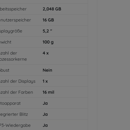
beitsspeicher
2,048
GB
nutzerspeicher
16
GB
splaygröße
5,2
"
wicht
100
g
zahl der
4
x
ozessorkerne
bust
Nein
zahl der Displays
1
x
zahl der Farben
16
mil
toapparat
Ja
tegrierter Blitz
Ja
P3-Wiedergabe
Ja