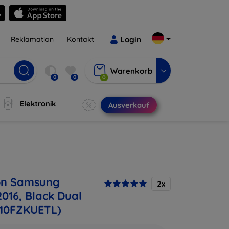
Reklamation
Kontakt
Login
Warenkorb
0
0
0
Elektronik
Ausverkauf
on Samsung
2x
2016, Black Dual
510FZKUETL)