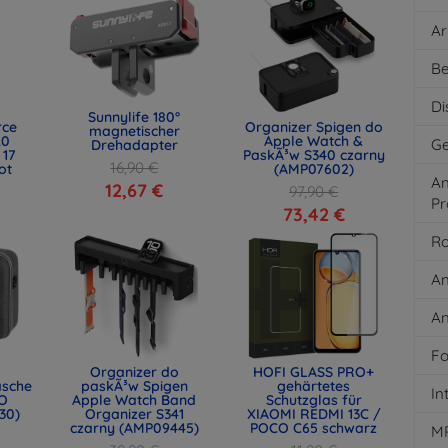
Ar
Be
Di
Sunnylife 180°
rce
Organizer Spigen do
magnetischer
.0
Apple Watch &
Ge
Drehadapter
 17
PaskÃ³w S340 czarny
16,90 €
ot
(AMP07602)
An
)
12,67 €
97,90 €
Pr
73,42 €
Ro
An
An
Fo
Organizer do
HOFI GLASS PRO+
asche
paskÃ³w Spigen
gehärtetes
In
O
Apple Watch Band
Schutzglas für
30)
Organizer S341
XIAOMI REDMI 13C /
czarny (AMP09445)
POCO C65 schwarz
M