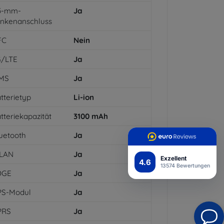
,5-mm-
Ja
inkenanschluss
FC
Nein
G/LTE
Ja
MS
Ja
tterietyp
Li-ion
tteriekapazität
3100
mAh
uetooth
Ja
LAN
Ja
Exzellent
4.6
13574 Bewertungen
DGE
Ja
PS-Modul
Ja
PRS
Ja