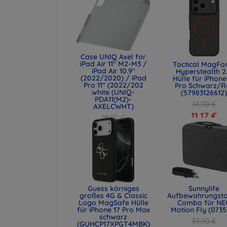
Case UNIQ Axel for
iPad Air 11" M2-M3 /
Tactical MagFo
iPad Air 10.9"
Hyperstealth 2
(2022/2020) / iPad
Hülle für iPhone
Pro 11" (2022/202
Pro Schwarz/R
white (UNIQ-
(57983126612
PDA11(M2)-
14,90 €
AXELCWHT)
11,17 €
25,89 €
19,42 €
Guess körniges
Sunnylife
großes 4G & Classic
Aufbewahrungst
Logo MagSafe Hülle
Combo für NE
für iPhone 17 Pro Max
Motion Fly (0735
schwarz
37,90 €
(GUHCP17XPGT4MBK)