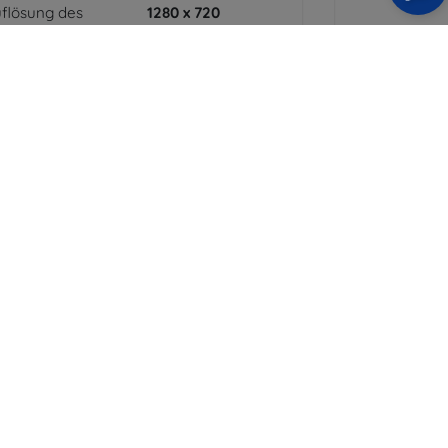
flösung des
1280 x 720
splays
arbe
Schwarz