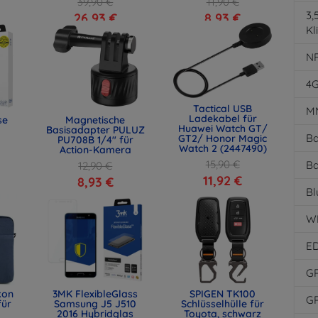
39,90 €
11,90 €
3
26,93 €
8,93 €
Kl
N
4
Tactical USB
M
Ladekabel für
se
Magnetische
Huawei Watch GT/
Basisadapter PULUZ
Ba
GT2/ Honor Magic
PU708B 1/4" für
Watch 2 (2447490)
Action-Kamera
15,90 €
Ba
12,90 €
11,92 €
8,93 €
Bl
W
E
G
kon
3MK FlexibleGlass
SPIGEN TK100
G
für
Samsung J5 J510
Schlüsselhülle für
2016 Hybridglas
Toyota, schwarz