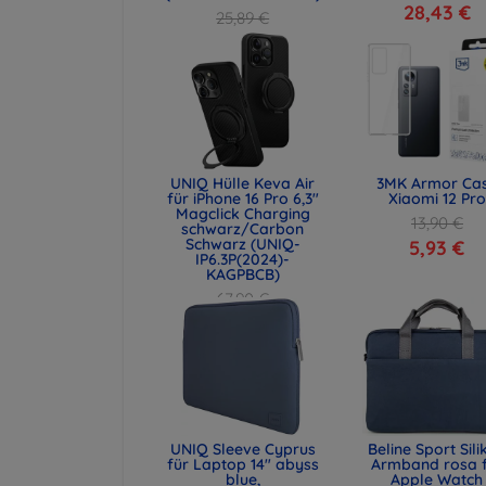
28,43 €
25,89 €
19,42 €
UNIQ Hülle Keva Air
3MK Armor Ca
für iPhone 16 Pro 6,3"
Xiaomi 12 Pro
Magclick Charging
13,90 €
schwarz/Carbon
Schwarz (UNIQ-
5,93 €
IP6.3P(2024)-
KAGPBCB)
67,90 €
50,93 €
UNIQ Sleeve Cyprus
Beline Sport Sili
für Laptop 14" abyss
Armband rosa 
blue,
Apple Watch