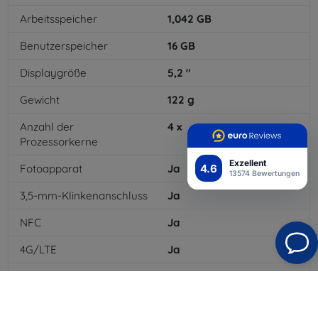
Arbeitsspeicher
1,042
GB
Benutzerspeicher
16
GB
Displaygröße
5,2
"
Gewicht
122
g
Anzahl der
4
x
Prozessorkerne
Exzellent
4.6
Fotoapparat
Ja
13574 Bewertungen
3,5-mm-Klinkenanschluss
Ja
NFC
Ja
4G/LTE
Ja
Batterietyp
Li-ion
Batteriekapazität
2000
mAh