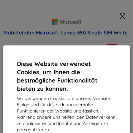
Mobiltelefon Microsoft Lumia 650 Single SIM White
Kaufen Sie dieses Gerät und erhalten Sie
25%
Rabatt
auf sämtliches Zubehör dafür!
Diese Website verwendet
185,90 €
Cookies, um Ihnen die
167,31 €
bestmögliche Funktionalität
bieten zu können.
ohne MWSt
140,60 €
Wir verwenden Cookies auf unserer Website.
In den
Rabatt mit Gutschein
-10%
Einige sind für das ordnungsgemäße
EXTRA10
Warenkorb
Funktionieren der Website unerlässlich,
während andere uns helfen, den Datenverkehr
zu analysieren und Inhalte und Anzeigen zu
ausverkauft
personalisieren.