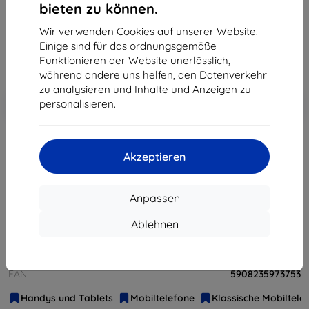
bieten zu können.
20,90 €
18,80 €
Wir verwenden Cookies auf unserer Website.
Einige sind für das ordnungsgemäße
Funktionieren der Website unerlässlich,
ohne MWSt
15,80 €
während andere uns helfen, den Datenverkehr
zu analysieren und Inhalte und Anzeigen zu
In den
Rabatt mit Gutschein
-10%
personalisieren.
EXTRA10
Warenkorb
Akzeptieren
ausverkauft
ausverkauft
Anpassen
Ablehnen
Hersteller
MaxCom
Produktnummer
MM129
EAN
5908235973753
Handys und Tablets
Mobiltelefone
Klassische Mobiltele