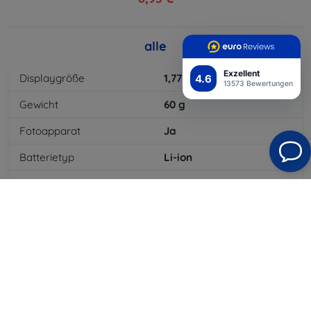
alle
Exzellent
Displaygröße
1,77
"
4.6
13573 Bewertungen
Gewicht
60
g
Fotoapparat
Ja
Batterietyp
Li-ion
Batteriekapazität
600
mAh
Standby-Zeit
140
hod
Bluetooth
Ja
Auflösung des Displays
176 x 220
Farbe
Weiß