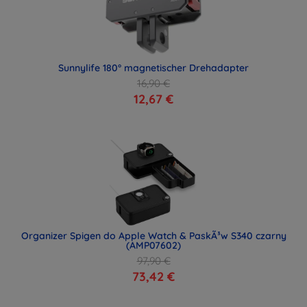
Sunnylife 180° magnetischer Drehadapter
16,90 €
12,67 €
Organizer Spigen do Apple Watch & PaskÃ³w S340 czarny
(AMP07602)
97,90 €
73,42 €