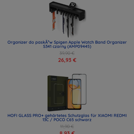
Organizer do paskÃ³w Spigen Apple Watch Band Organizer
S341 czarny (AMP09445)
39,90 €
26,93 €
HOFI GLASS PRO+ gehärtetes Schutzglas für XIAOMI REDMI
13C / POCO C65 schwarz
11,90 €
8,93 €