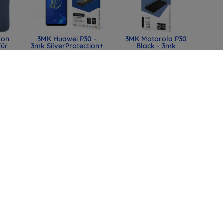
kon
3MK Huawei P30 -
3MK Motorola P30
für
3mk SilverProtection+
Black - 3mk
HardGlass Max Lite
12,90 €
mm
11,90 €
0)
9,67 €
4,43 €
lle
3MK Huawei P30 -
3MK FlexibleGlass
mit
3mk Linsenschutz
Huawei P30
t,
Hybridglas
9,90 €
44)
10,90 €
7,43 €
8,18 €