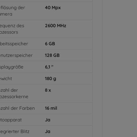
flösung der
40
Mpx
amera
equenz des
2600
MHz
ozessors
beitsspeicher
6
GB
nutzerspeicher
128
GB
splaygröße
6,1
"
wicht
180
g
zahl der
8
x
ozessorkerne
zahl der Farben
16
mil
toapparat
Ja
tegrierter Blitz
Ja