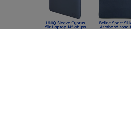
UNIQ Sleeve Cyprus
Beline Sport Sili
für Laptop 14" abyss
Armband rosa 
blue,
Apple Watch
wasserabweisendes
42/44/45/49
Neopren (UNIQ-
(590442291990
CYPRUS (14) -
48,90 €
ABSBLUE)
36,68 €
29,90 €
22,43 €
UNIQ Laptop-Hülle
Spigen universe
Cyprus 16" marl gray,
Reisepasshülle 
wasserabweisendes
MagSafe-Walle
Neopren (UNIQ-
schwarz (AFA113
CYPRUS (16) -
43,90 €
MALGRY)
32,93 €
34,90 €
26,18 €