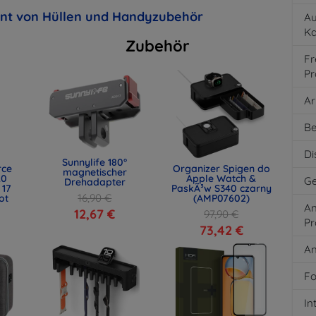
ent von Hüllen und Handyzubehör
Au
K
Zubehör
Fr
Pr
Ar
Be
Di
Sunnylife 180°
rce
Organizer Spigen do
magnetischer
.0
Apple Watch &
Ge
Drehadapter
 17
PaskÃ³w S340 czarny
16,90 €
ot
(AMP07602)
An
)
12,67 €
97,90 €
Pr
73,42 €
An
Fo
In