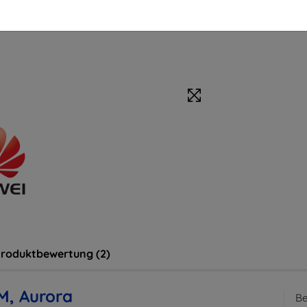
roduktbewertung (2)
M, Aurora
Be