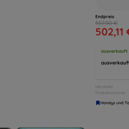
Endpreis
557,90 €
502,11 
ausverkauft
ausverkauf
Hersteller
Produktnummer
Handys und Ta