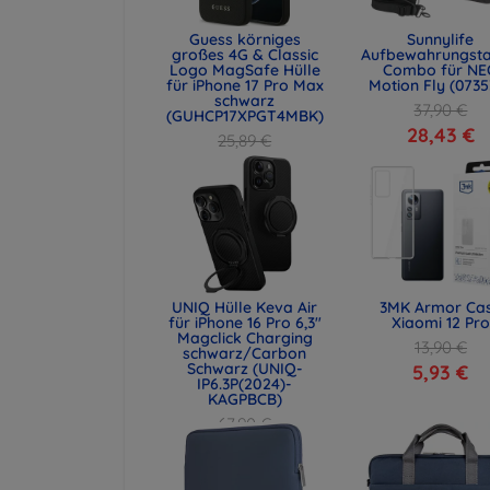
Guess körniges
Sunnylife
großes 4G & Classic
Aufbewahrungst
Logo MagSafe Hülle
Combo für NE
für iPhone 17 Pro Max
Motion Fly (0735
schwarz
37,90 €
(GUHCP17XPGT4MBK)
28,43 €
25,89 €
19,42 €
UNIQ Hülle Keva Air
3MK Armor Ca
für iPhone 16 Pro 6,3"
Xiaomi 12 Pro
Magclick Charging
13,90 €
schwarz/Carbon
Schwarz (UNIQ-
5,93 €
IP6.3P(2024)-
KAGPBCB)
67,90 €
50,93 €