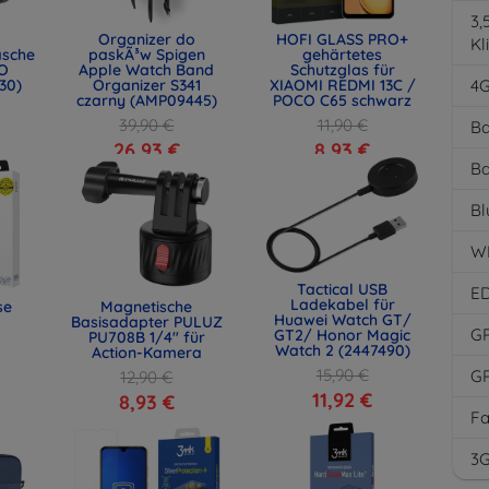
3
Organizer do
HOFI GLASS PRO+
Kl
asche
paskÃ³w Spigen
gehärtetes
O
Apple Watch Band
Schutzglas für
30)
Organizer S341
XIAOMI REDMI 13C /
4
czarny (AMP09445)
POCO C65 schwarz
39,90 €
11,90 €
Ba
26,93 €
8,93 €
Ba
Bl
W
Tactical USB
E
Ladekabel für
se
Magnetische
Huawei Watch GT/
Basisadapter PULUZ
G
GT2/ Honor Magic
PU708B 1/4" für
Watch 2 (2447490)
Action-Kamera
15,90 €
G
12,90 €
11,92 €
8,93 €
F
3