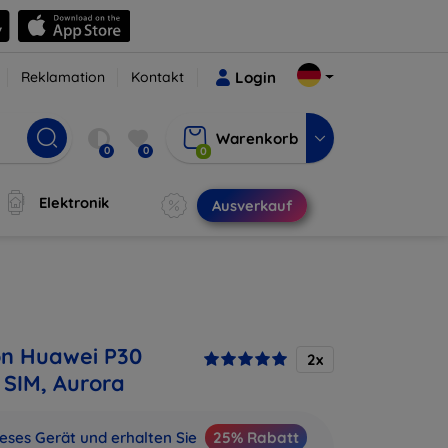
Reklamation
Kontakt
Login
Warenkorb
0
0
0
Elektronik
Ausverkauf
on Huawei P30
2x
 SIM, Aurora
ieses Gerät und erhalten Sie
25% Rabatt