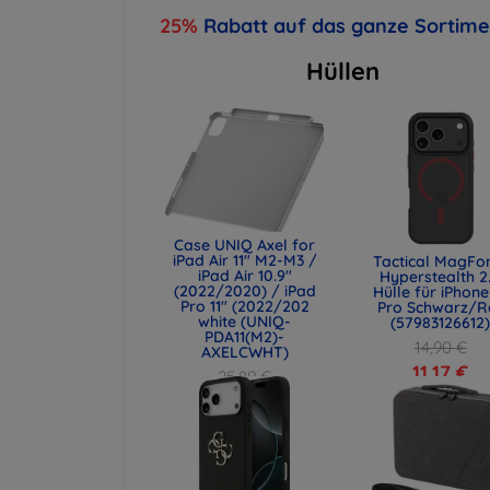
25%
Rabatt auf das ganze Sortim
Hüllen
Case UNIQ Axel for
iPad Air 11" M2-M3 /
Tactical MagFo
iPad Air 10.9"
Hyperstealth 2
(2022/2020) / iPad
Hülle für iPhone
Pro 11" (2022/202
Pro Schwarz/R
white (UNIQ-
(57983126612
PDA11(M2)-
14,90 €
AXELCWHT)
11,17 €
25,89 €
19,42 €