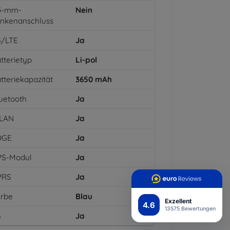
,5-mm-
Nein
inkenanschluss
G/LTE
Ja
tterietyp
Li-pol
tteriekapazität
3650
mAh
uetooth
Ja
LAN
Ja
DGE
Ja
PS-Modul
Ja
PRS
Ja
arbe
Blau
Exzellent
4.6
13575 Bewertungen
G
Ja