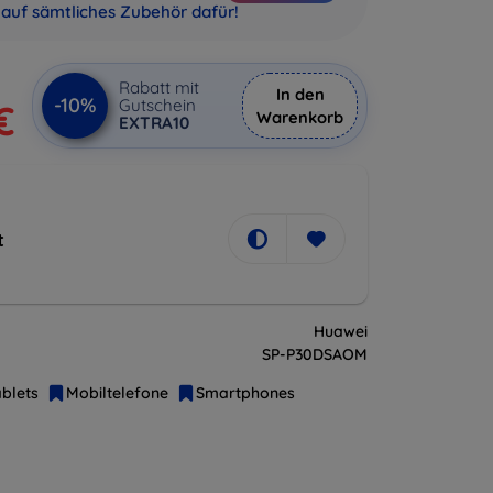
auf sämtliches Zubehör dafür!
Rabatt mit
In den
-10%
Gutschein
€
Warenkorb
EXTRA10
t
Huawei
SP-P30DSAOM
blets
Mobiltelefone
Smartphones