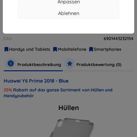
Anpassen
Weitere Varianten dieses Produkts
Ablehnen
Hersteller
Huawei
Produktnummer
51092MFE
EAN
6901443232154
Handys und Tablets
Mobiltelefone
Smartphones
Produktbeschreibung
Produktbewertung (0)
Huawei Y6 Prime 2018 - Blue
25%
Rabatt auf das ganze Sortiment von Hüllen und
Handyzubehör
Hüllen