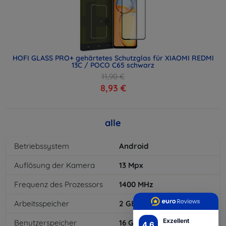
HOFI GLASS PRO+ gehärtetes Schutzglas für XIAOMI REDMI
13C / POCO C65 schwarz
11,90 €
8,93 €
alle
Betriebssystem
Android
Auflösung der Kamera
13
Mpx
Frequenz des Prozessors
1400
MHz
Arbeitsspeicher
2
GB
Exzellent
Benutzerspeicher
16
GB
4.6