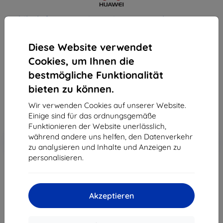
Mobiltelefon Huawei Y6 Prime 2018 - Blue
Kaufen Sie dieses Gerät und erhalten Sie
25%
Diese Website verwendet
Rabatt
auf sämtliches Zubehör dafür!
Cookies, um Ihnen die
bestmögliche Funktionalität
169,90 €
bieten zu können.
152,90 €
Wir verwenden Cookies auf unserer Website.
ohne MWSt
128,49 €
Einige sind für das ordnungsgemäße
Funktionieren der Website unerlässlich,
In den
während andere uns helfen, den Datenverkehr
Rabatt mit Gutschein
-10%
EXTRA10
Warenkorb
zu analysieren und Inhalte und Anzeigen zu
personalisieren.
ausverkauft
Akzeptieren
ausverkauft