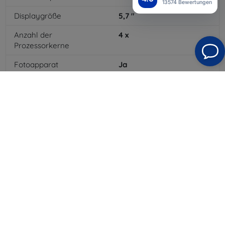
13574 Bewertungen
Displaygröße
5,7
"
Anzahl der
4
x
Prozessorkerne
Fotoapparat
Ja
Integrierter Blitz
Ja
MP3-Wiedergabe
Ja
3,5-mm-Klinkenanschluss
Ja
4G/LTE
Ja
Batteriekapazität
3000
mAh
Bluetooth
Ja
WLAN
Ja
Farbe
Blau