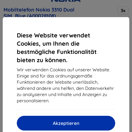
Mobiltelefon Nokia 3310 Dual
3x
SIM, Blue (A00028108)
Diese Website verwendet
Kaufen Sie dieses Gerät und erhalten Sie
25%
Cookies, um Ihnen die
Rabatt
auf sämtliches Zubehör dafür!
bestmögliche Funktionalität
55,89 €
bieten zu können.
50,30 €
Wir verwenden Cookies auf unserer Website.
Einige sind für das ordnungsgemäße
ohne MWSt
42,27 €
Funktionieren der Website unerlässlich,
während andere uns helfen, den Datenverkehr
In den
Rabatt mit Gutschein
-10%
zu analysieren und Inhalte und Anzeigen zu
EXTRA10
Warenkorb
personalisieren.
ausverkauft
Akzeptieren
ausverkauft