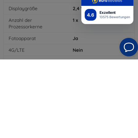
Displaygröße
2,4
"
Exzellent
4.6
13575 Bewertungen
Anzahl der
1
x
Prozessorkerne
Fotoapparat
Ja
4G/LTE
Nein
Batterietyp
Li-ion
Batteriekapazität
1200
mAh
Bluetooth
Ja
WLAN
Ja
EDGE
Ja
GPRS
Ja
Auflösung des Displays
320 x 240