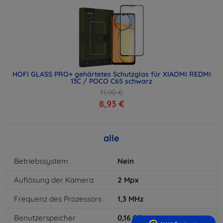
HOFI GLASS PRO+ gehärtetes Schutzglas für XIAOMI REDMI
13C / POCO C65 schwarz
11,90 €
8,93 €
alle
Betriebssystem
Nein
Auflösung der Kamera
2
Mpx
Frequenz des Prozessors
1,3
MHz
Benutzerspeicher
0,16
GB