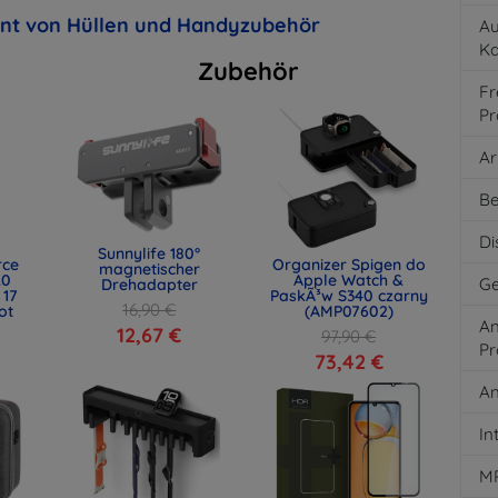
ent von Hüllen und Handyzubehör
Au
K
Zubehör
Fr
Pr
Ar
Be
Di
Sunnylife 180°
rce
Organizer Spigen do
magnetischer
.0
Apple Watch &
Ge
Drehadapter
 17
PaskÃ³w S340 czarny
16,90 €
ot
(AMP07602)
An
)
12,67 €
97,90 €
Pr
73,42 €
An
In
M