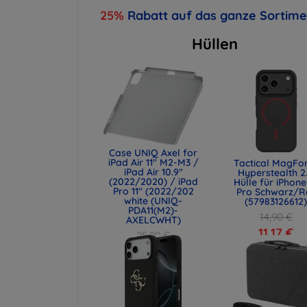
25%
Rabatt auf das ganze Sortim
Hüllen
Case UNIQ Axel for
iPad Air 11" M2-M3 /
Tactical MagFo
iPad Air 10.9"
Hyperstealth 2
(2022/2020) / iPad
Hülle für iPhone
Pro 11" (2022/202
Pro Schwarz/R
white (UNIQ-
(57983126612
PDA11(M2)-
14,90 €
AXELCWHT)
11,17 €
25,89 €
19,42 €