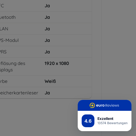
FC
Ja
uetooth
Ja
LAN
Ja
PS-Modul
Ja
PRS
Ja
flösung des
1920 x 1080
splays
arbe
Weiß
eicherkartenleser
Ja
Exzellent
4.6
13574 Bewertungen