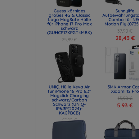
Guess körniges
Sunnylife
großes 4G & Classic
Aufbewahrungst
Logo MagSafe Hülle
Combo für NE
für iPhone 17 Pro Max
Motion Fly (0735
schwarz
37,90 €
(GUHCP17XPGT4MBK)
28,43 €
25,89 €
19,42 €
UNIQ Hülle Keva Air
3MK Armor Ca
für iPhone 16 Pro 6,3"
Xiaomi 12 Pro
Magclick Charging
13,90 €
schwarz/Carbon
Schwarz (UNIQ-
5,93 €
IP6.3P(2024)-
KAGPBCB)
67,90 €
50,93 €