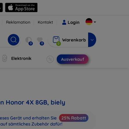
Reklamation
Kontakt
Login
Warenkorb
0
0
0
Elektronik
Ausverkauf
on Honor 4X 8GB, biely
ieses Gerät und erhalten Sie
25% Rabatt
auf sämtliches Zubehör dafür!