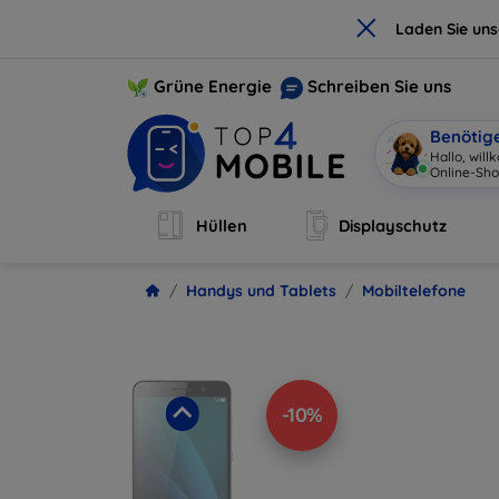
×
Laden Sie un
Grüne Energie
Schreiben Sie uns
Benötig
Hallo, wil
Online-S
|
Hüllen
Displayschutz
Handys und Tablets
Mobiltelefone
-10%