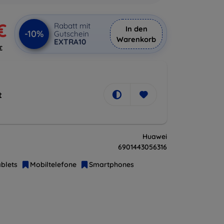
€
Rabatt mit
In den
-10%
Gutschein
Warenkorb
EXTRA10
€
t
Huawei
6901443056316
blets
Mobiltelefone
Smartphones