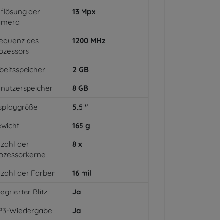
flösung der
13
Mpx
amera
equenz des
1200
MHz
ozessors
beitsspeicher
2
GB
nutzerspeicher
8
GB
splaygröße
5,5
"
wicht
165
g
zahl der
8
x
ozessorkerne
zahl der Farben
16
mil
tegrierter Blitz
Ja
P3-Wiedergabe
Ja