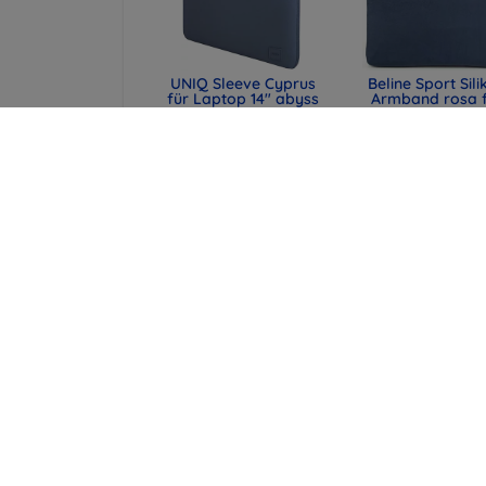
UNIQ Sleeve Cyprus
Beline Sport Sili
für Laptop 14" abyss
Armband rosa 
blue,
Apple Watch
wasserabweisendes
42/44/45/49
Neopren (UNIQ-
(590442291990
CYPRUS (14) -
47,90 €
ABSBLUE)
35,93 €
29,90 €
22,43 €
UNIQ Laptop-Hülle
Spigen universe
Cyprus 16" marl gray,
Reisepasshülle 
wasserabweisendes
MagSafe-Walle
Neopren (UNIQ-
schwarz (AFA113
CYPRUS (16) -
43,90 €
MALGRY)
32,93 €
34,90 €
26,18 €