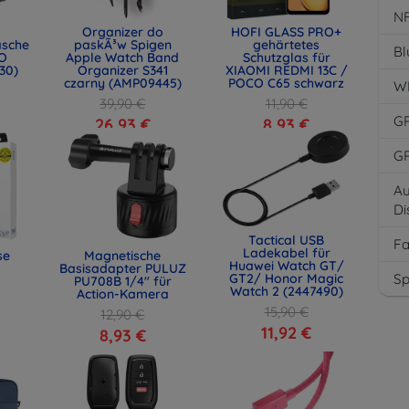
N
Organizer do
HOFI GLASS PRO+
asche
paskÃ³w Spigen
gehärtetes
Bl
O
Apple Watch Band
Schutzglas für
30)
Organizer S341
XIAOMI REDMI 13C /
czarny (AMP09445)
POCO C65 schwarz
W
39,90 €
11,90 €
G
26,93 €
8,93 €
G
Au
Di
Tactical USB
F
Ladekabel für
se
Magnetische
Huawei Watch GT/
Basisadapter PULUZ
Sp
GT2/ Honor Magic
PU708B 1/4" für
Watch 2 (2447490)
Action-Kamera
15,90 €
12,90 €
11,92 €
8,93 €