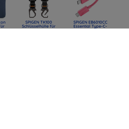
kon
SPIGEN TK100
SPIGEN EB6010CC
für
Schlüsselhülle für
Essential Type-C-
Toyota, schwarz
Kabel 60W 100 cm
mm
(ACS11366)
rosa (ACA10414)
0)
31,90 €
12,90 €
23,93 €
9,67 €
lle
SPIGEN EB6015CC
SPIGEN EB6015CC
mit
Essential USB-C-
Essential USB-C-
t,
Kabel 60W 150 cm
Kabel 60W 150 cm
44)
weiß (ACA10416)
Schwarz (ACA10417)
12,90 €
12,90 €
9,67 €
9,67 €