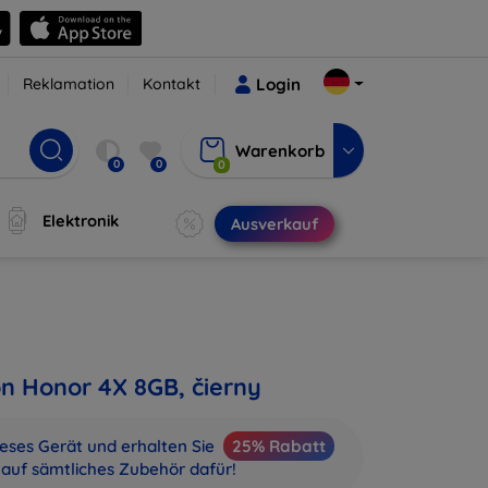
Reklamation
Kontakt
Login
Warenkorb
0
0
0
Elektronik
Ausverkauf
on Honor 4X 8GB, čierny
ieses Gerät und erhalten Sie
25% Rabatt
auf sämtliches Zubehör dafür!