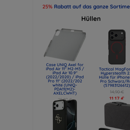
25%
Rabatt auf das ganze Sortim
Hüllen
Case UNIQ Axel for
iPad Air 11" M2-M3 /
Tactical MagFo
iPad Air 10.9"
Hyperstealth 2
(2022/2020) / iPad
Hülle für iPhone
Pro 11" (2022/202
Pro Schwarz/R
white (UNIQ-
(57983126612
PDA11(M2)-
14,90 €
AXELCWHT)
11,17 €
25,89 €
19,42 €