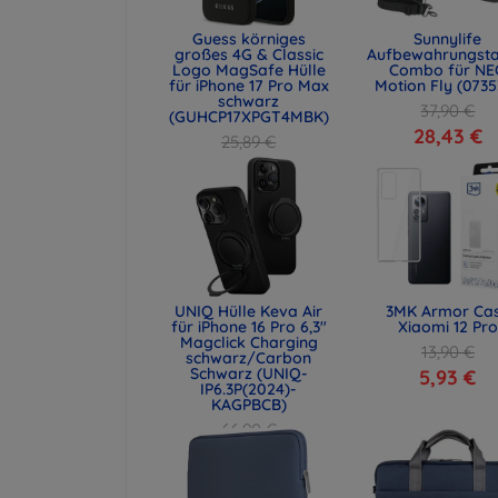
Guess körniges
Sunnylife
großes 4G & Classic
Aufbewahrungst
Logo MagSafe Hülle
Combo für NE
für iPhone 17 Pro Max
Motion Fly (0735
schwarz
37,90 €
(GUHCP17XPGT4MBK)
28,43 €
25,89 €
19,42 €
UNIQ Hülle Keva Air
3MK Armor Ca
für iPhone 16 Pro 6,3"
Xiaomi 12 Pro
Magclick Charging
13,90 €
schwarz/Carbon
Schwarz (UNIQ-
5,93 €
IP6.3P(2024)-
KAGPBCB)
66,90 €
50,18 €