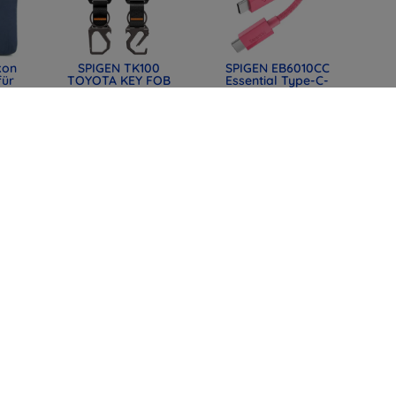
kon
SPIGEN TK100
SPIGEN EB6010CC
für
TOYOTA KEY FOB
Essential Type-C-
CASE BLACK
Kabel 60W 100 cm
mm
(ACS11366)
rosa (ACA10414)
0)
31,90 €
12,90 €
23,93 €
9,67 €
lle
SPIGEN EB6015CC
SPIGEN EB6015CC
mit
Essential USB-C-
Essential USB-C-
t,
Kabel 60W 150 cm
Kabel 60W 150 cm
44)
weiß (ACA10416)
Schwarz (ACA10417)
12,90 €
12,90 €
9,67 €
9,67 €