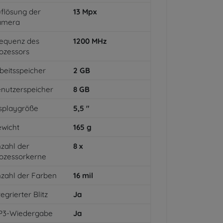
flösung der
13
Mpx
amera
equenz des
1200
MHz
ozessors
beitsspeicher
2
GB
nutzerspeicher
8
GB
splaygröße
5,5
"
wicht
165
g
zahl der
8
x
ozessorkerne
zahl der Farben
16
mil
tegrierter Blitz
Ja
P3-Wiedergabe
Ja