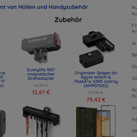
ent von Hüllen und Handyzubehör
Au
K
Zubehör
Fr
Pr
Ar
Be
Di
Sunnylife 180°
rce
Organizer Spigen do
magnetischer
.0
Apple Watch &
Ge
Drehadapter
 17
PaskÃ³w S340 czarny
16,90 €
ot
(AMP07602)
An
)
12,67 €
97,90 €
Pr
73,42 €
An
In
M