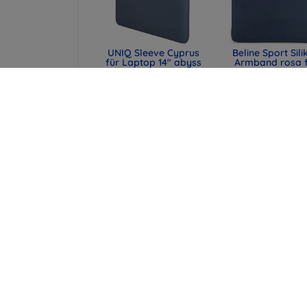
UNIQ Sleeve Cyprus
Beline Sport Sili
für Laptop 14" abyss
Armband rosa 
blue,
Apple Watch
wasserabweisendes
42/44/45/49
Neopren (UNIQ-
(590442291990
CYPRUS (14) -
47,90 €
ABSBLUE)
35,93 €
29,90 €
22,43 €
UNIQ Laptop-Hülle
Spigen universe
Cyprus 16" marl gray,
Reisepasshülle 
wasserabweisendes
MagSafe-Walle
Neopren (UNIQ-
schwarz (AFA113
CYPRUS (16) -
43,90 €
MALGRY)
32,93 €
34,90 €
26,18 €