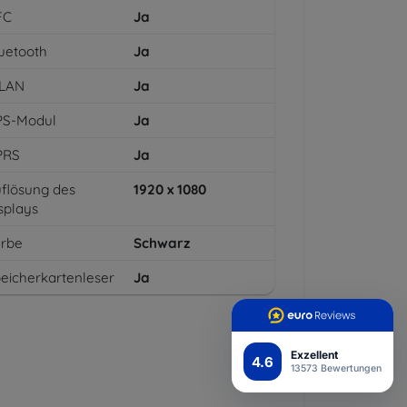
FC
Ja
uetooth
Ja
LAN
Ja
PS-Modul
Ja
PRS
Ja
flösung des
1920 x 1080
splays
arbe
Schwarz
eicherkartenleser
Ja
Exzellent
4.6
13573 Bewertungen