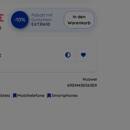
€
Rabatt mit
In den
-10%
Gutschein
Warenkorb
EXTRA10
€
t
Huawei
6901443056309
blets
Mobiltelefone
Smartphones