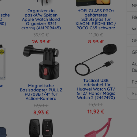
N
Organizer do
HOFI GLASS PRO+
asche
paskÃ³w Spigen
gehärtetes
Bl
O
Apple Watch Band
Schutzglas für
30)
Organizer S341
XIAOMI REDMI 13C /
czarny (AMP09445)
POCO C65 schwarz
W
39,90 €
11,90 €
G
26,93 €
8,93 €
G
Au
Di
Tactical USB
F
Ladekabel für
se
Magnetische
Huawei Watch GT/
Basisadapter PULUZ
Sp
GT2/ Honor Magic
PU708B 1/4" für
Watch 2 (2447490)
Action-Kamera
15,90 €
12,90 €
11,92 €
8,93 €