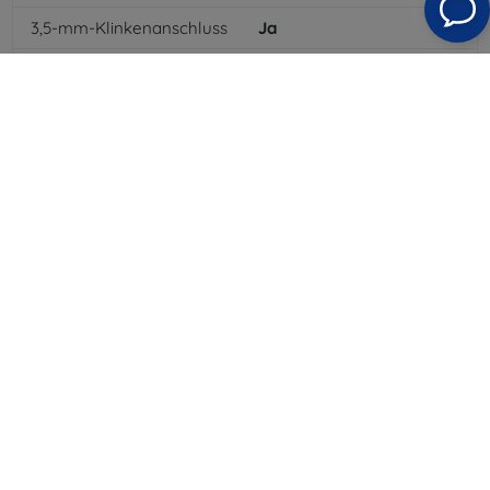
3,5-mm-Klinkenanschluss
Ja
NFC
Ja
4G/LTE
Ja
MMS
Ja
Batterietyp
Li-ion
Batteriekapazität
2200
mAh
Bluetooth
Ja
WLAN
Ja
EDGE
Ja
GPS-Modul
Ja
GPRS
Ja
Auflösung des Displays
800 x 480