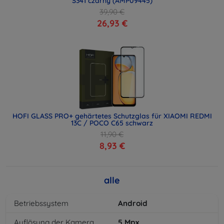
S341 czarny (AMP09445)
39,90 €
26,93 €
HOFI GLASS PRO+ gehärtetes Schutzglas für XIAOMI REDMI
13C / POCO C65 schwarz
11,90 €
8,93 €
alle
Betriebssystem
Android
Auflösung der Kamera
5
Mpx