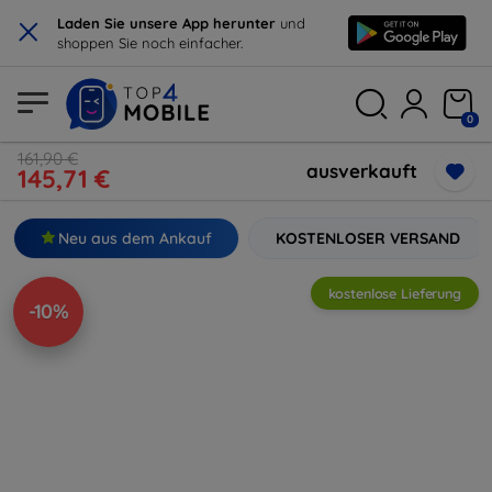
×
Laden Sie unsere App herunter
und
shoppen Sie noch einfacher.
0
161,90 €
ausverkauft
145,71 €
Neu aus dem Ankauf
KOSTENLOSER VERSAND
kostenlose Lieferung
-10%