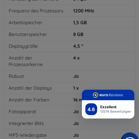
Frequenz des Prozessors
1200
MHz
Arbeitsspeicher
1,5
GB
Benutzerspeicher
8
GB
Displaygröße
4,5
"
Anzahl der
4
x
Prozessorkerne
Robust
Ja
Anzahl der Displays
1
x
Anzahl der Farben
16
mil
Exzellent
4.6
Fotoapparat
Ja
13574 Bewertungen
Integrierter Blitz
Ja
MP3-Wiedergabe
Ja