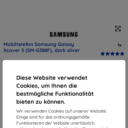
Mobiltelefon Samsung Galaxy
1x
Xcover 3 (SM-G388F), dark silver
Kaufen Sie dieses Gerät und erhalten Sie
25%
Rabatt
auf sämtliches Zubehör dafür!
Diese Website verwendet
Cookies, um Ihnen die
Produktbeschreibung
bestmögliche Funktionalität
Endpreis
bieten zu können.
161,90 €
145,71 €
Wir verwenden Cookies auf unserer Website.
Einige sind für das ordnungsgemäße
Funktionieren der Website unerlässlich,