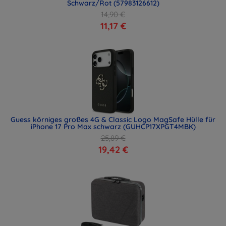
Schwarz/Rot (57983126612)
14,90 €
11,17 €
Guess körniges großes 4G & Classic Logo MagSafe Hülle für
iPhone 17 Pro Max schwarz (GUHCP17XPGT4MBK)
25,89 €
19,42 €