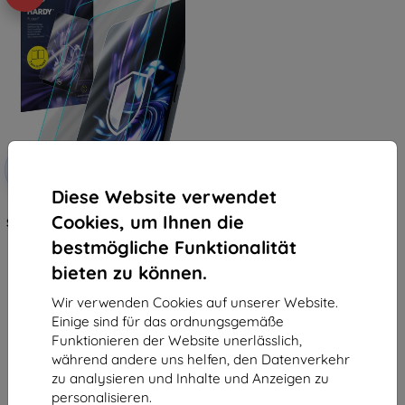
Rabatt
-10%
mit
EXTRA10
Gutschein
Diese Website verwendet
3mk Hardy Fusion Hybrid
Cookies, um Ihnen die
Schutzglas für Microsoft Surface
Pro 6
bestmögliche Funktionalität
24,89 €
22,41 €
bieten zu können.
Auf Lager > 5 Stk.
Wir verwenden Cookies auf unserer Website.
Einige sind für das ordnungsgemäße
Funktionieren der Website unerlässlich,
während andere uns helfen, den Datenverkehr
zu analysieren und Inhalte und Anzeigen zu
personalisieren.