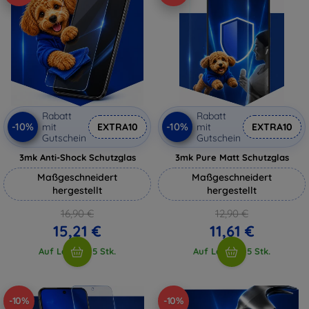
Rabatt
Rabatt
-10%
-10%
mit
EXTRA10
mit
EXTRA10
Gutschein
Gutschein
3mk Anti-Shock Schutzglas
3mk Pure Matt Schutzglas
Maßgeschneidert
Maßgeschneidert
hergestellt
hergestellt
16,90 €
12,90 €
15,21 €
11,61 €
Auf Lager > 5 Stk.
Auf Lager > 5 Stk.
-10%
-10%