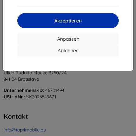
1
-
5
vom ganzen
5
.
«
1
»
Akzeptieren
Anpassen
Ablehnen
Shield-Sk s.r.o.
Ulica Rudolfa Mocka 3750/2A
841 04 Bratislava
Unternehmens-ID:
46701494
USt-IdNr.:
SK2023549671
Kontakt
info@top4mobile.eu