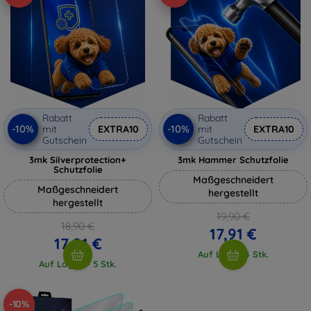
Rabatt
Rabatt
-10%
-10%
mit
EXTRA10
mit
EXTRA10
Gutschein
Gutschein
3mk Silverprotection+
3mk Hammer Schutzfolie
Schutzfolie
Maßgeschneidert
Maßgeschneidert
hergestellt
hergestellt
19,90 €
18,90 €
17,91 €
17,01 €
Auf Lager 4 Stk.
Auf Lager > 5 Stk.
-10%