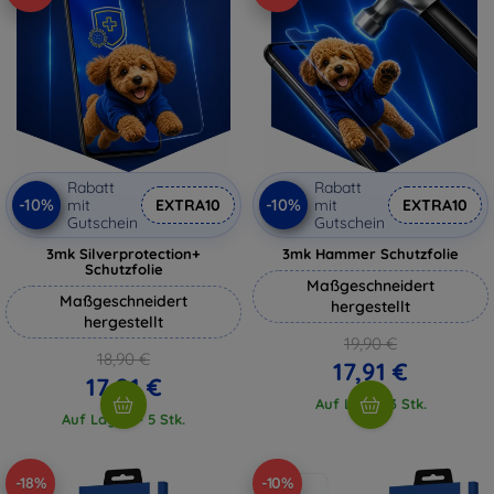
Rabatt
Rabatt
-10%
-10%
mit
EXTRA10
mit
EXTRA10
Gutschein
Gutschein
3mk Silverprotection+
3mk Hammer Schutzfolie
Schutzfolie
Maßgeschneidert
Maßgeschneidert
hergestellt
hergestellt
19,90 €
18,90 €
17,91 €
17,01 €
Auf Lager 3 Stk.
Auf Lager > 5 Stk.
-18%
-10%