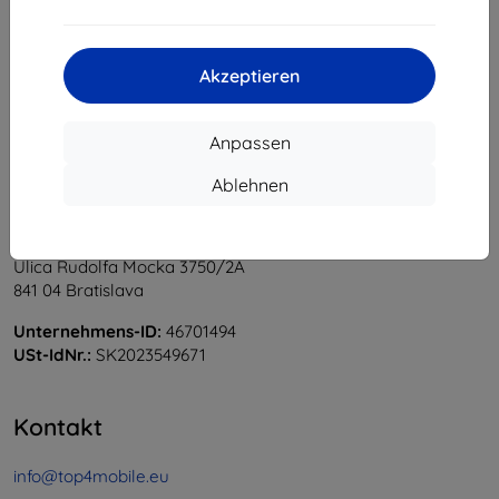
1
-
6
vom ganzen
6
.
«
1
»
Akzeptieren
Anpassen
Ablehnen
Shield-Sk s.r.o.
Ulica Rudolfa Mocka 3750/2A
841 04 Bratislava
Unternehmens-ID:
46701494
USt-IdNr.:
SK2023549671
Kontakt
info@top4mobile.eu