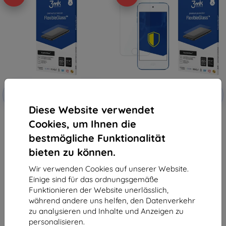
Rabatt
Rabatt
-10%
-10%
mit
EXTRA10
mit
EXTRA10
Gutschein
Gutschein
Diese Website verwendet
3MK FlexibleGlass iPod Touch
3MK FlexibleGlass Apple iPod
Cookies, um Ihnen die
7gen Hybridglas (5903108229531)
Touch 5 Hybridglas
10,90 €
10,90 €
bestmögliche Funktionalität
8,91 €
9,81 €
bieten zu können.
Letztes Stück auf Lager
Auf Lager > 5 Stk.
Wir verwenden Cookies auf unserer Website.
Einige sind für das ordnungsgemäße
Funktionieren der Website unerlässlich,
während andere uns helfen, den Datenverkehr
zu analysieren und Inhalte und Anzeigen zu
personalisieren.