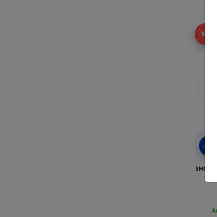
A
-10%
-10
3MK Fl
A