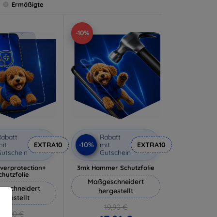
Ermäßigte
-10%
abatt
Rabatt
-10%
it
EXTRA10
mit
EXTRA10
utschein
Gutschein
lverprotection+
3mk Hammer Schutzfolie
chutzfolie
Maßgeschneidert
eschneidert
hergestellt
ergestellt
19,90 €
18,90 €