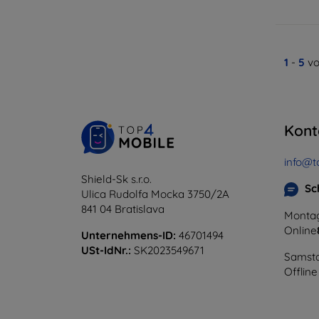
1
-
5
vo
Kont
info@t
Shield-Sk s.r.o.
Sc
Ulica Rudolfa Mocka 3750/2A
841 04 Bratislava
Montag
Online
Unternehmens-ID:
46701494
USt-IdNr.:
SK2023549671
Samsta
Offline