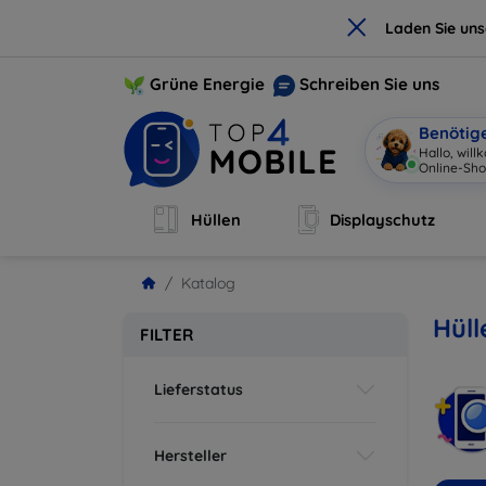
×
Laden Sie un
Grüne Energie
Schreiben Sie uns
Benötig
Hallo, wil
Online-Sho
Hüllen
Displayschutz
Katalog
Hüll
FILTER
Lieferstatus
Hersteller