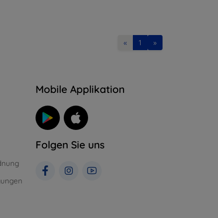
«
1
»
n
Mobile Applikation
Folgen Sie uns
dnung
gungen