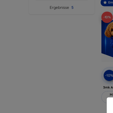
Em
Ergebnisse
5
-10%
-10
3mk A
M