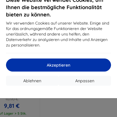
15,21 €
11,61 €
Ihnen die bestmögliche Funktionalität
uf Lager > 5 Stk.
Auf Lager > 5 Stk.
Auf L
bieten zu können.
Wir verwenden Cookies auf unserer Website. Einige sind
für das ordnungsgemäße Funktionieren der Website
unerlässlich, während andere uns helfen, den
Datenverkehr zu analysieren und Inhalte und Anzeigen
zu personalisieren.
Akzeptieren
Rabatt
%
mit
EXTRA10
Ablehnen
Anpassen
Gutschein
exibleGlass Huawei Y5
2019 Hybridglas
10,90 €
9,81 €
uf Lager > 5 Stk.