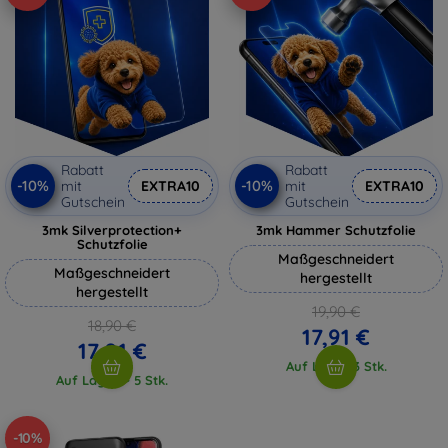
Rabatt
Rabatt
-10%
-10%
mit
EXTRA10
mit
EXTRA10
Gutschein
Gutschein
3mk Silverprotection+
3mk Hammer Schutzfolie
Schutzfolie
Maßgeschneidert
Maßgeschneidert
hergestellt
hergestellt
19,90 €
18,90 €
17,91 €
17,01 €
Auf Lager 3 Stk.
Auf Lager > 5 Stk.
-10%