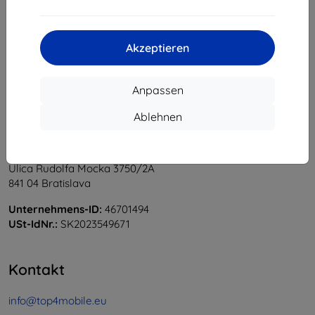
1
-
5
vom ganzen
5
.
«
1
»
Akzeptieren
Anpassen
Ablehnen
Shield-Sk s.r.o.
Ulica Rudolfa Mocka 3750/2A
841 04 Bratislava
Unternehmens-ID:
46701494
USt-IdNr.:
SK2023549671
Kontakt
info@top4mobile.eu