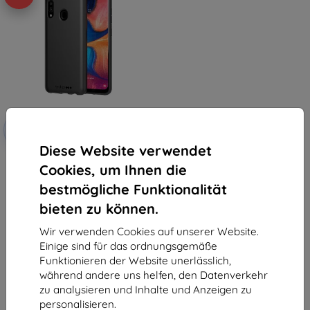
Rabatt
-10%
mit
EXTRA10
Gutschein
Diese Website verwendet
Tech21 Studio Colour für
Cookies, um Ihnen die
Samsung Galaxy A20, schwarz
32,90 €
bestmögliche Funktionalität
29,62 €
bieten zu können.
Letztes Stück auf Lager
Wir verwenden Cookies auf unserer Website.
Einige sind für das ordnungsgemäße
Funktionieren der Website unerlässlich,
während andere uns helfen, den Datenverkehr
zu analysieren und Inhalte und Anzeigen zu
personalisieren.