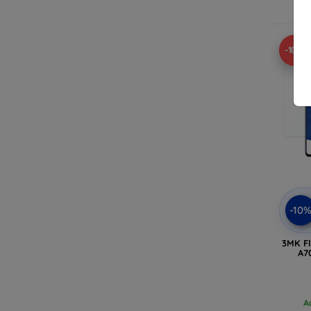
-10%
-10
3MK F
A7
A