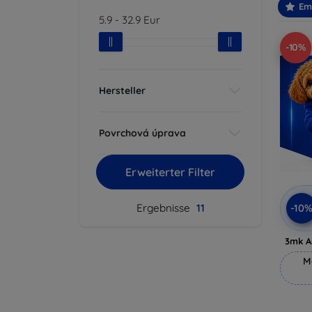
Em
5.9
-
32.9
Eur
-10%
Hersteller
Povrchová úprava
Erweiterter Filter
-10
Ergebnisse
11
3mk A
M