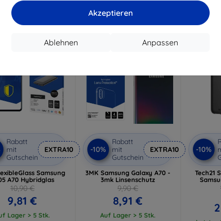
Auf Lager > 5 Stk.
Letztes
Akzeptieren
-10%
-10%
Ablehnen
Anpassen
Rabatt
Rabatt
R
%
-10%
-10%
mit
EXTRA10
mit
EXTRA10
m
Gutschein
Gutschein
G
lexibleGlass Samsung
3MK Samsung Galaxy A70 -
Tech21 S
05 A70 Hybridglas
3mk Linsenschutz
Samsun
10,90 €
9,90 €
9,81 €
8,91 €
2
uf Lager > 5 Stk.
Auf Lager > 5 Stk.