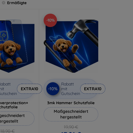
Ermäßigte
-10%
abatt
Rabatt
-10%
it
EXTRA10
mit
EXTRA10
utschein
Gutschein
lverprotection+
3mk Hammer Schutzfolie
chutzfolie
Maßgeschneidert
eschneidert
hergestellt
ergestellt
19,90 €
18,90 €