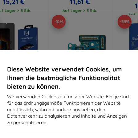
15,21 €
11,61 €
uf Lager > 5 Stk.
Auf Lager > 5 Stk.
Auf L
-10%
-55%
Diese Website verwendet Cookies, um
Ihnen die bestmögliche Funktionalität
bieten zu können.
Rabatt
Rabatt
R
%
-10%
-10%
mit
EXTRA10
mit
EXTRA10
m
Wir verwenden Cookies auf unserer Website. Einige sind
Gutschein
Gutschein
G
für das ordnungsgemäße Funktionieren der Website
Silky Matt Privacy
Samsung A705 Galaxy A70
3MK S
unerlässlich, während andere uns helfen, den
tzfolie für Samsung
Platine mit Ladeanschluss
Samsu
Datenverkehr zu analysieren und Inhalte und Anzeigen
Galaxy A70
(Service Pack) (GH96-
antimikro
12468A)
zur 
14,90 €
zu personalisieren.
21,90 €
13,41 €
19,71 €
uf Lager > 5 Stk.