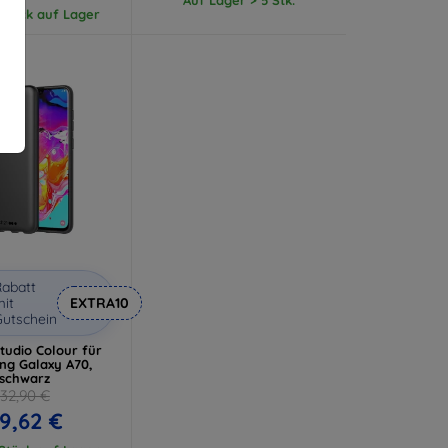
 Stück auf Lager
abatt
it
EXTRA10
utschein
tudio Colour für
g Galaxy A70,
schwarz
32,90 €
9,62 €