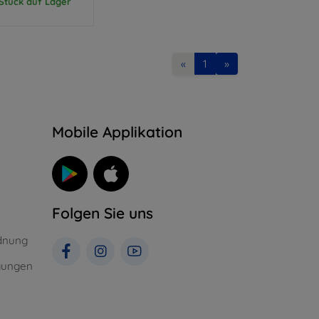
 Stück auf Lager
«
1
»
n
Mobile Applikation
Folgen Sie uns
dnung
gungen