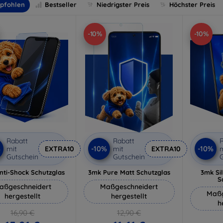
pfohlen
Bestseller
Niedrigster Preis
Höchster Preis
-10%
-10%
Rabatt
Rabatt
R
%
-10%
-10%
mit
EXTRA10
mit
EXTRA10
m
Gutschein
Gutschein
G
nti-Shock Schutzglas
3mk Pure Matt Schutzglas
3mk Si
S
aßgeschneidert
Maßgeschneidert
Maßg
hergestellt
hergestellt
h
16,90 €
12,90 €