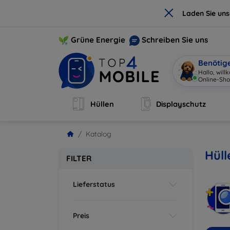
×
Laden Sie un
Grüne Energie
Schreiben Sie uns
Benötig
Hallo, wil
Online-Sho
Hüllen
Displayschutz
Katalog
Hül
FILTER
Lieferstatus
Preis