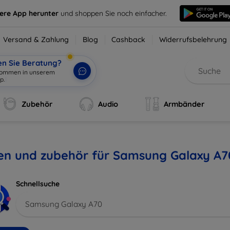
sere App herunter
und shoppen Sie noch einfacher.
Versand & Zahlung
Blog
Cashback
Widerrufsbelehrung
en Sie Beratung?
lkommen in unserem
p.
|
Zubehör
Audio
Armbänder
len und zubehör für Samsung Galaxy A7
Schnellsuche
Samsung Galaxy A70