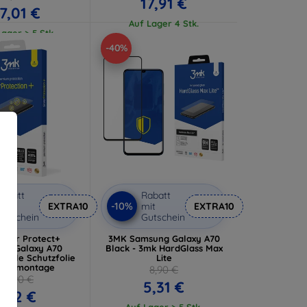
17,91 €
17,01 €
Auf Lager 4 Stk.
ager > 5 Stk.
-40%
abatt
Rabatt
-10%
it
EXTRA10
mit
EXTRA10
utschein
Gutschein
ilver Protect+
3MK Samsung Galaxy A70
ng Galaxy A70
Black - 3mk HardGlass Max
bielle Schutzfolie
Lite
Nassmontage
8,90 €
15,90 €
5,31 €
7,12 €
Auf Lager > 5 Stk.