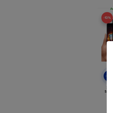
A
-10%
-10
3mk 
Schu
A