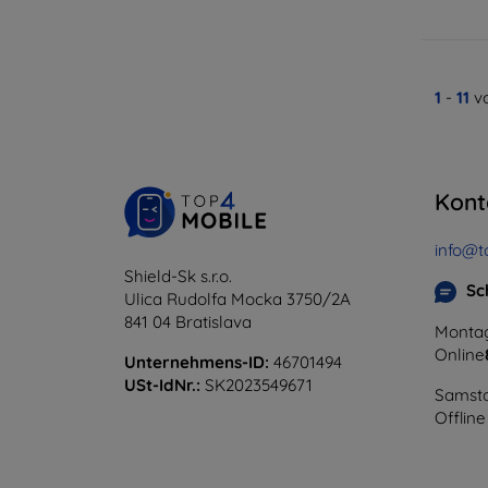
1
-
11
v
Kont
info@t
Shield-Sk s.r.o.
Sc
Ulica Rudolfa Mocka 3750/2A
841 04 Bratislava
Montag
Online
Unternehmens-ID:
46701494
USt-IdNr.:
SK2023549671
Samsta
Offline