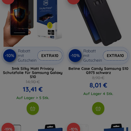
Rabatt
Rabatt
-10%
-10%
mit
EXTRA10
mit
EXTRA10
Gutschein
Gutschein
3mk Silky Matt Privacy
Beline Case Candy Samsung S10
Schutzfolie für Samsung Galaxy
G973 schwarz
S10
8,90 €
14,90 €
8,01 €
13,41 €
Auf Lager 4 Stk.
Auf Lager > 5 Stk.
-19%
-10%