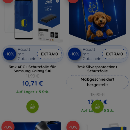
Rabatt
Rabatt
-10%
-10%
mit
EXTRA10
mit
EXTRA10
Gutschein
Gutschein
3mk ARC+ Schutzfolie für
3mk Silverprotection+
Samsung Galaxy S10
Schutzfolie
11,90 €
Maßgeschneidert
10,71 €
hergestellt
Auf Lager > 5 Stk.
18,90 €
17,01 €
Auf Lager > 5 Stk.
-10%
-10%