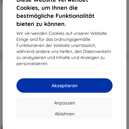
Cookies, um Ihnen die
bestmögliche Funktionalität
bieten zu können.
Wir verwenden Cookies auf unserer Website.
Einige sind für das ordnungsgemäße
Funktionieren der Website unerlässlich,
Rabatt
Rabatt
während andere uns helfen, den Datenverkehr
-10%
-10%
mit
EXTRA10
mit
EXTRA10
zu analysieren und Inhalte und Anzeigen zu
Gutschein
Gutschein
personalisieren.
3MK Samsung Galaxy S10 - 3mk
Ghostek - Hülle für Samsung
Objektivschutz
Galaxy S10 Iron Armor Series 2,
Roségold (GHOCAS2098)
9,90 €
26,91 €
8,91 €
Akzeptieren
8,01 €
Auf Lager > 5 Stk.
Letztes Stück auf Lager
Anpassen
Ablehnen
-72%
-17%