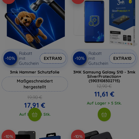
Rabatt
Rabatt
-10%
-10%
mit
EXTRA10
mit
EXTRA10
Gutschein
Gutschein
3mk Hammer Schutzfolie
3MK Samsung Galaxy S10 - 3mk
SilverProtection+
Maßgeschneidert
(5903108302715)
12,90 €
hergestellt
11,61 €
19,90 €
Auf Lager > 5 Stk.
17,91 €
Auf Lager 3 Stk.
-10%
-10%