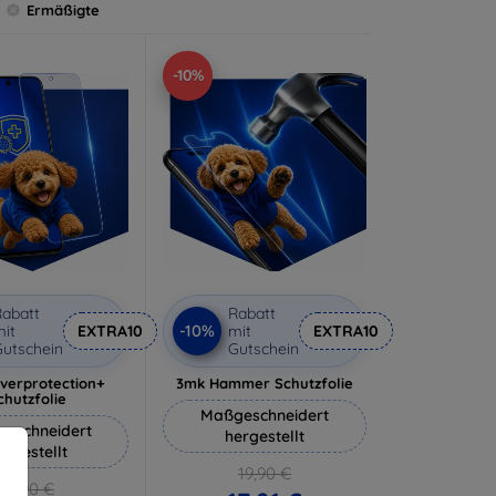
Ermäßigte
-10%
abatt
Rabatt
-10%
it
EXTRA10
mit
EXTRA10
utschein
Gutschein
lverprotection+
3mk Hammer Schutzfolie
chutzfolie
Maßgeschneidert
eschneidert
hergestellt
ergestellt
19,90 €
18,90 €