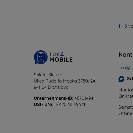
1
-
5
vo
Kont
info@t
Shield-Sk s.r.o.
Sc
Ulica Rudolfa Mocka 3750/2A
841 04 Bratislava
Montag
Online
Unternehmens-ID:
46701494
USt-IdNr.:
SK2023549671
Samsta
Offline