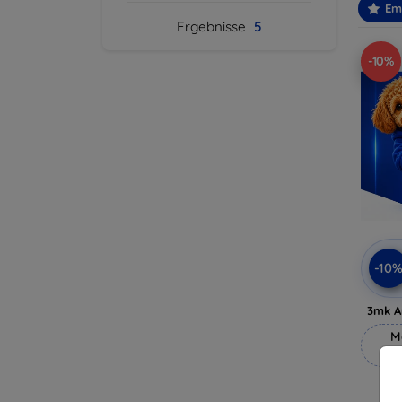
Em
Ergebnisse
5
-10%
-10
3mk A
M