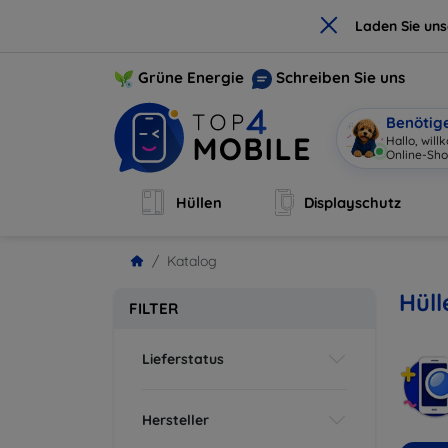
×
Laden Sie un
Grüne Energie
Schreiben Sie uns
Benötig
Hallo, wil
Online-Sho
Hüllen
Displayschutz
Katalog
Hüll
FILTER
Lieferstatus
Hersteller