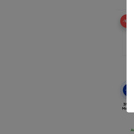
A
-10%
-10
3MK F
Media
A