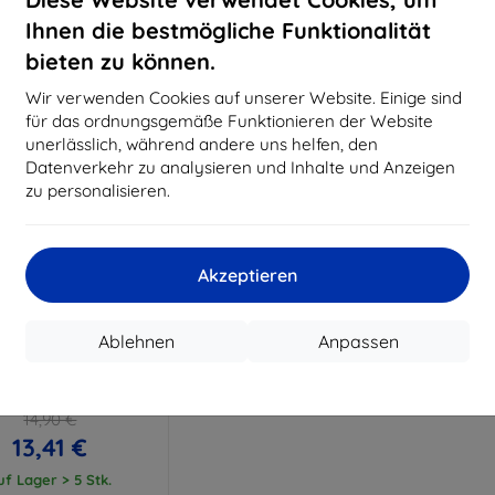
15,21 €
11,61 €
Ihnen die bestmögliche Funktionalität
uf Lager > 5 Stk.
Auf Lager > 5 Stk.
Auf L
bieten zu können.
Wir verwenden Cookies auf unserer Website. Einige sind
für das ordnungsgemäße Funktionieren der Website
unerlässlich, während andere uns helfen, den
Datenverkehr zu analysieren und Inhalte und Anzeigen
zu personalisieren.
Akzeptieren
Rabatt
%
mit
EXTRA10
Ablehnen
Anpassen
Gutschein
lexibleGlass Huawei
Pad T3 8" Hybridglas
14,90 €
13,41 €
uf Lager > 5 Stk.