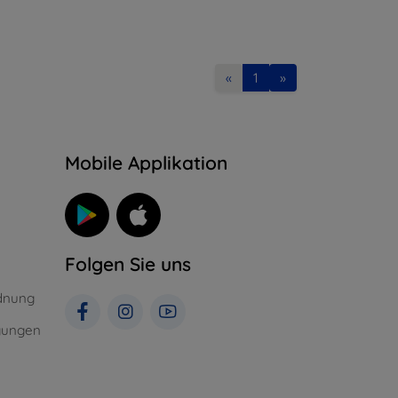
«
1
»
n
Mobile Applikation
Folgen Sie uns
dnung
gungen