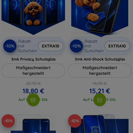
Rabatt
Rabatt
-10%
-10%
mit
EXTRA10
mit
EXTRA10
Gutschein
Gutschein
3mk Privacy Schutzglas
3mk Anti-Shock Schutzglas
Maßgeschneidert
Maßgeschneidert
hergestellt
hergestellt
20,90 €
16,90 €
18,80 €
15,21 €
Auf Lager 3 Stk.
Auf Lager > 5 Stk.
-10%
-10%