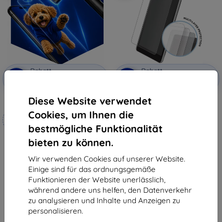
Rabatt
Rabatt
-10%
-10%
mit
EXTRA10
mit
EXTRA10
Gutschein
Gutschein
Diese Website verwendet
3mk Hammer Schutzfolie
Eiger Tri Flex High-Impact Film 2
PACK Nokia 2 - klar (EGSP00253)
Cookies, um Ihnen die
Maßgeschneidert
21,90 €
hergestellt
8,01 €
bestmögliche Funktionalität
bieten zu können.
19,90 €
Auf Lager 2 Stk.
17,91 €
Wir verwenden Cookies auf unserer Website.
Auf Lager 4 Stk.
Einige sind für das ordnungsgemäße
Funktionieren der Website unerlässlich,
während andere uns helfen, den Datenverkehr
zu analysieren und Inhalte und Anzeigen zu
personalisieren.
1
-
6
vom ganzen
6
.