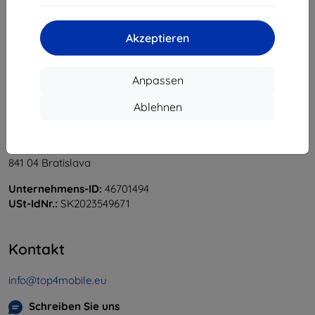
«
1
»
Akzeptieren
Anpassen
Ablehnen
Shield-Sk s.r.o.
Ulica Rudolfa Mocka 3750/2A
841 04 Bratislava
Unternehmens-ID:
46701494
USt-IdNr.:
SK2023549671
Kontakt
info@top4mobile.eu
Schreiben Sie uns