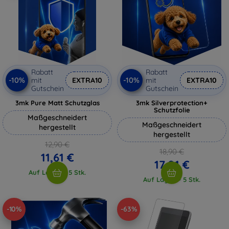
Rabatt
Rabatt
-10%
-10%
mit
EXTRA10
mit
EXTRA10
Gutschein
Gutschein
3mk Pure Matt Schutzglas
3mk Silverprotection+
Schutzfolie
Maßgeschneidert
Maßgeschneidert
hergestellt
hergestellt
12,90 €
18,90 €
11,61 €
17,01 €
Auf Lager > 5 Stk.
Auf Lager > 5 Stk.
-10%
-63%