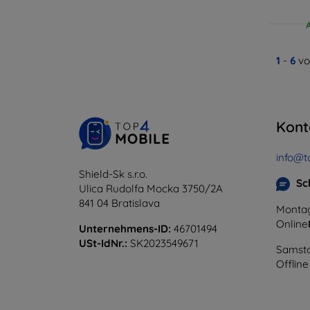
1
-
6
vo
Kont
info@t
Shield-Sk s.r.o.
Sc
Ulica Rudolfa Mocka 3750/2A
841 04 Bratislava
Montag
Online
Unternehmens-ID:
46701494
USt-IdNr.:
SK2023549671
Samsta
Offline