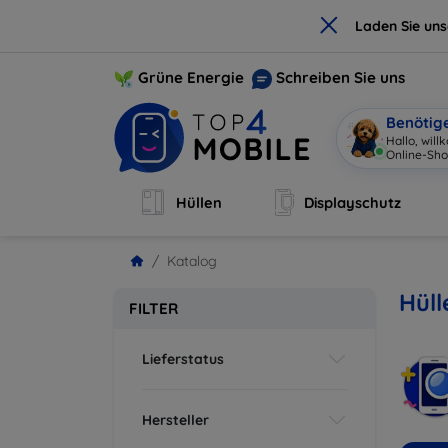
×
Laden Sie un
Grüne Energie
Schreiben Sie uns
Benötig
Hallo, wil
Online-Sho
Hüllen
Displayschutz
Katalog
Hüll
FILTER
Lieferstatus
Hersteller