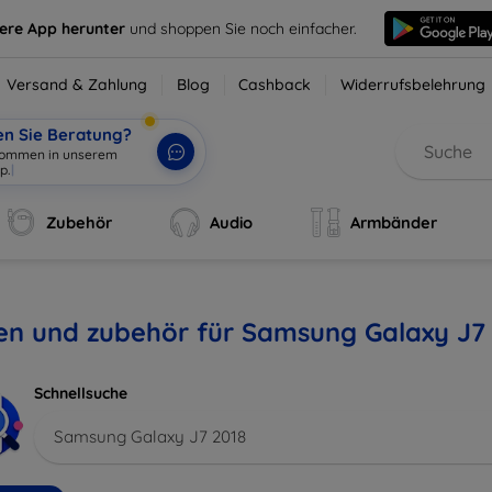
sere App herunter
und shoppen Sie noch einfacher.
Versand & Zahlung
Blog
Cashback
Widerrufsbelehrung
en Sie Beratung?
lkommen in unserem
p.
|
Zubehör
Audio
Armbänder
en und zubehör für Samsung Galaxy J7
Schnellsuche
Samsung Galaxy J7 2018