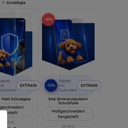
Ermäßigte
-10%
abatt
Rabatt
-10%
it
EXTRA10
mit
EXTRA10
utschein
Gutschein
 Matt Schutzglas
3mk Silverprotection+
Schutzfolie
eschneidert
Maßgeschneidert
ergestellt
hergestellt
12,90 €
18,90 €