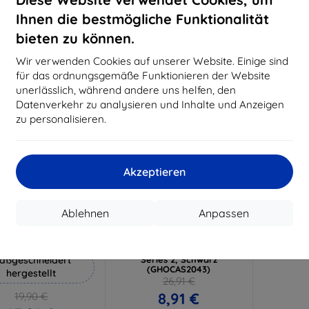
18,80 €
15,21 €
Ihnen die bestmögliche Funktionalität
Auf Lager 3 Stk.
Auf Lager > 5 Stk.
Auf L
bieten zu können.
-67%
Wir verwenden Cookies auf unserer Website. Einige sind
für das ordnungsgemäße Funktionieren der Website
unerlässlich, während andere uns helfen, den
Datenverkehr zu analysieren und Inhalte und Anzeigen
zu personalisieren.
Akzeptieren
Rabatt
Rabatt
%
-10%
mit
EXTRA10
mit
EXTRA10
Ablehnen
Anpassen
Gutschein
Gutschein
Hammer Schutzfolie
Ghostek - Samsung Galaxy
J7 (2018) Hülle Iron Armor
aßgeschneidert
Series 2, Schwarz
(GHOCAS2043)
hergestellt
26,91 €
8,91 €
19,90 €