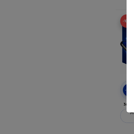
-10%
-10
3mk 
M