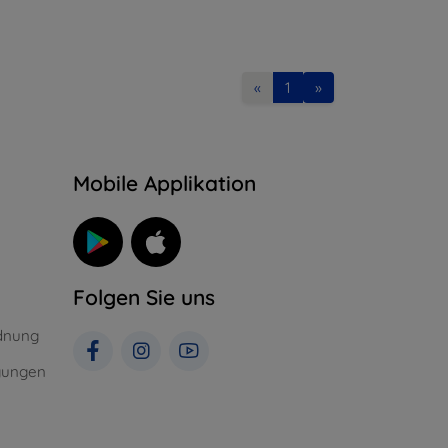
«
1
»
n
Mobile Applikation
Folgen Sie uns
dnung
gungen