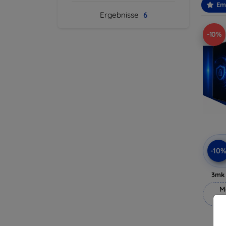
Em
Ergebnisse
6
-10%
-10
3mk 
M