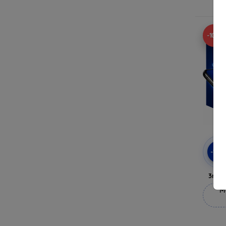
-10%
-10
3mk 
M