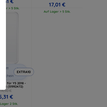
11,61 €
17,01 €
ager > 5 Stk.
Auf Lager > 5 Stk.
abatt
it
EXTRA10
utschein
lle für Y5 2018 -
rent (51992472)
14,90 €
5,31 €
Lager 2 Stk.