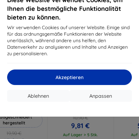
18,80 €
15,21 €
Ihnen die bestmögliche Funktionalität
Auf Lager 3 Stk.
Auf Lager > 5 Stk.
Auf L
bieten zu können.
-10%
-64%
Wir verwenden Cookies auf unserer Website. Einige sind
für das ordnungsgemäße Funktionieren der Website
unerlässlich, während andere uns helfen, den
Datenverkehr zu analysieren und Inhalte und Anzeigen
zu personalisieren.
Akzeptieren
Rabatt
Rabatt
R
%
-10%
-10%
mit
EXTRA10
mit
EXTRA10
m
Ablehnen
Anpassen
Gutschein
Gutschein
G
Hammer Schutzfolie
3MK FlexibleGlass Huawei Y5
Huawei-Hü
2018 Hybridglas
transpa
aßgeschneidert
10,90 €
hergestellt
9,81 €
19,90 €
Auf Lager > 5 Stk.
Auf 