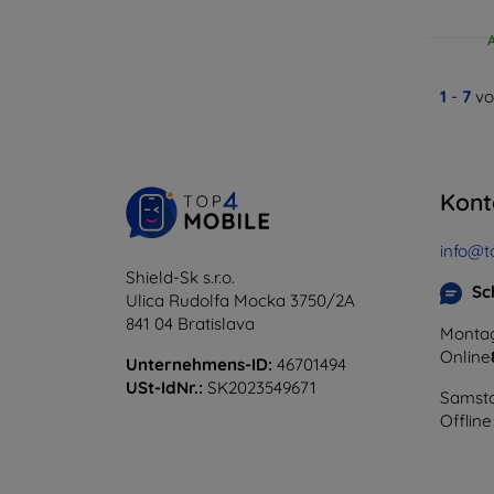
1
-
7
vo
Kont
info@t
Shield-Sk s.r.o.
Sc
Ulica Rudolfa Mocka 3750/2A
841 04 Bratislava
Montag
Online
Unternehmens-ID:
46701494
USt-IdNr.:
SK2023549671
Samsta
Offline