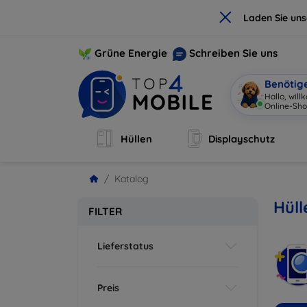
×
Laden Sie un
Grüne Energie
Schreiben Sie uns
Benötig
Hallo, wil
Online-Sho
Hüllen
Displayschutz
Katalog
Hüll
FILTER
Lieferstatus
Preis