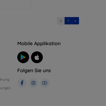
«
1
»
n
Mobile Applikation
Folgen Sie uns
dnung
gungen