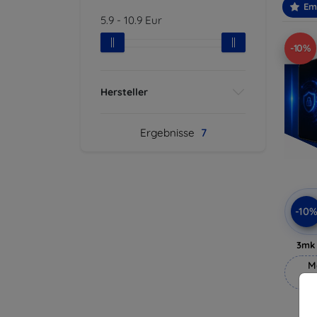
Em
5.9
-
10.9
Eur
-10%
Hersteller
Ergebnisse
7
-10
3mk 
M