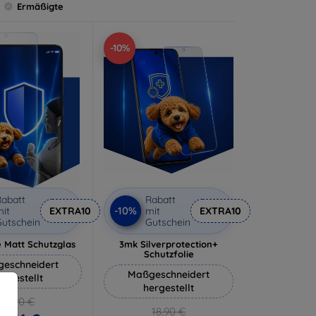
Ermäßigte
-10%
abatt
Rabatt
-10%
it
EXTRA10
mit
EXTRA10
utschein
Gutschein
 Matt Schutzglas
3mk Silverprotection+
Schutzfolie
eschneidert
Maßgeschneidert
ergestellt
hergestellt
12,90 €
18,90 €