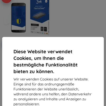
Rabatt
-10%
mit
EXTRA10
Gutschein
Diese Website verwendet
3MK FlexibleGlass Lenovo Moto
Cookies, um Ihnen die
X4 Hybrid Glass
10,90 €
bestmögliche Funktionalität
9,81 €
bieten zu können.
Auf Lager > 5 Stk.
Wir verwenden Cookies auf unserer Website.
Einige sind für das ordnungsgemäße
Funktionieren der Website unerlässlich,
während andere uns helfen, den Datenverkehr
zu analysieren und Inhalte und Anzeigen zu
personalisieren.