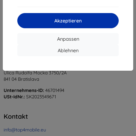
1
-
5
vom ganzen
5
.
«
1
»
Akzeptieren
Anpassen
Ablehnen
Shield-Sk s.r.o.
Ulica Rudolfa Mocka 3750/2A
841 04 Bratislava
Unternehmens-ID:
46701494
USt-IdNr.:
SK2023549671
Kontakt
info@top4mobile.eu