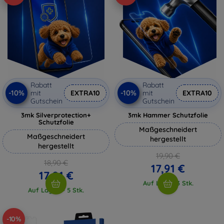
Rabatt
Rabatt
-10%
-10%
mit
EXTRA10
mit
EXTRA10
Gutschein
Gutschein
3mk Silverprotection+
3mk Hammer Schutzfolie
Schutzfolie
Maßgeschneidert
Maßgeschneidert
hergestellt
hergestellt
19,90 €
18,90 €
17,91 €
17,01 €
Auf Lager 3 Stk.
Auf Lager > 5 Stk.
-10%