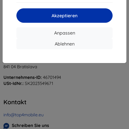
«
1
»
Akzeptieren
Anpassen
Ablehnen
Shield-Sk s.r.o.
Ulica Rudolfa Mocka 3750/2A
841 04 Bratislava
Unternehmens-ID:
46701494
USt-IdNr.:
SK2023549671
Kontakt
info@top4mobile.eu
Schreiben Sie uns