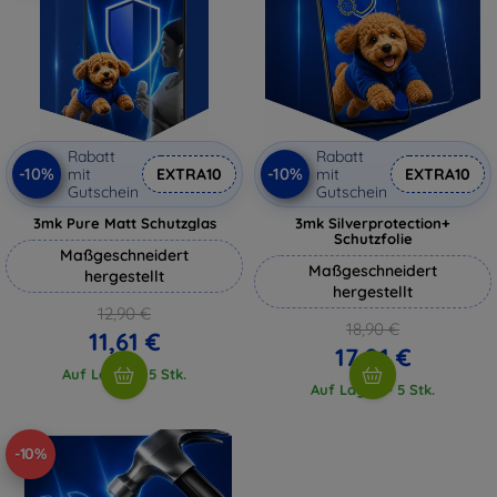
Rabatt
Rabatt
-10%
-10%
mit
EXTRA10
mit
EXTRA10
Gutschein
Gutschein
3mk Pure Matt Schutzglas
3mk Silverprotection+
Schutzfolie
Maßgeschneidert
Maßgeschneidert
hergestellt
hergestellt
12,90 €
18,90 €
11,61 €
17,01 €
Auf Lager > 5 Stk.
Auf Lager > 5 Stk.
-10%