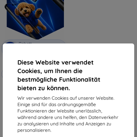
Rabatt
-10%
mit
EXTRA10
Gutschein
Diese Website verwendet
3mk Hammer Schutzfolie
Cookies, um Ihnen die
Maßgeschneidert
hergestellt
bestmögliche Funktionalität
bieten zu können.
19,90 €
17,91 €
Wir verwenden Cookies auf unserer Website.
Auf Lager 4 Stk.
Einige sind für das ordnungsgemäße
Funktionieren der Website unerlässlich,
während andere uns helfen, den Datenverkehr
zu analysieren und Inhalte und Anzeigen zu
personalisieren.
1
-
5
vom ganzen
5
.