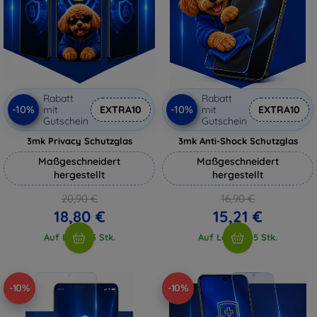
Rabatt
Rabatt
-10%
-10%
mit
EXTRA10
mit
EXTRA10
Gutschein
Gutschein
3mk Privacy Schutzglas
3mk Anti-Shock Schutzglas
Maßgeschneidert
Maßgeschneidert
hergestellt
hergestellt
20,90 €
16,90 €
18,80 €
15,21 €
Auf Lager 3 Stk.
Auf Lager > 5 Stk.
-10%
-10%