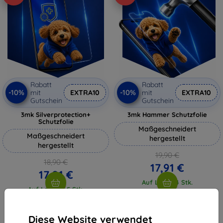
Rabatt
Rabatt
-10%
-10%
mit
EXTRA10
mit
EXTRA10
Gutschein
Gutschein
3mk Silverprotection+
3mk Hammer Schutzfolie
Schutzfolie
Maßgeschneidert
Maßgeschneidert
hergestellt
hergestellt
19,90 €
18,90 €
17,91 €
17,01 €
Auf Lager 4 Stk.
Auf Lager > 5 Stk.
Diese Website verwendet