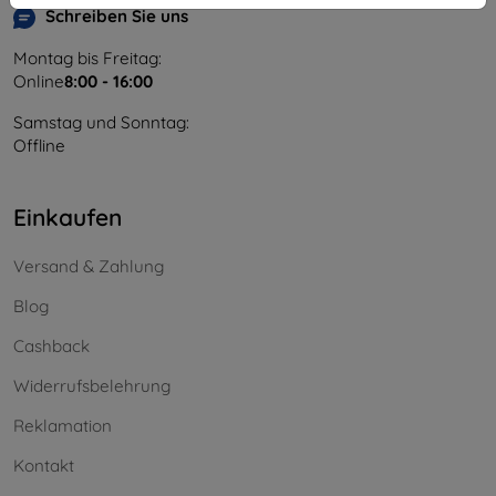
Schreiben Sie uns
Montag bis Freitag:
Online
8:00 - 16:00
Samstag und Sonntag:
Offline
Einkaufen
Versand & Zahlung
Blog
Cashback
Widerrufsbelehrung
Reklamation
Kontakt