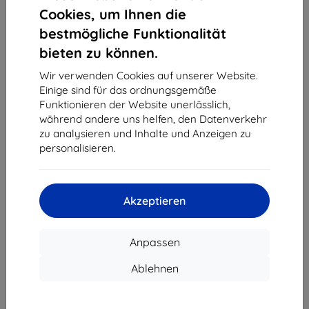
1
-
4
vom ganzen
4
.
Cookies, um Ihnen die
bestmögliche Funktionalität
«
1
»
bieten zu können.
Wir verwenden Cookies auf unserer Website.
Einige sind für das ordnungsgemäße
Funktionieren der Website unerlässlich,
während andere uns helfen, den Datenverkehr
zu analysieren und Inhalte und Anzeigen zu
personalisieren.
Shield-Sk s.r.o.
Ulica Rudolfa Mocka 3750/2A
841 04 Bratislava
Akzeptieren
Unternehmens-ID:
46701494
USt-IdNr.:
SK2023549671
Anpassen
Kontakt
Ablehnen
info@top4mobile.eu