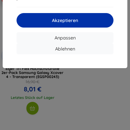
Akzeptieren
Anpassen
Ablehnen
Rabatt
-10%
mit
EXTRA10
Gutschein
Eiger Tri Flex Hochschutzfolie
2er-Pack Samsung Galaxy Xcover
4 - Transparent (EGSP00243)
16,90 €
8,01 €
Letztes Stück auf Lager