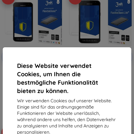
Rabatt
Rabatt
-10%
-10%
mit
EXTRA10
mit
EXTRA10
Gutschein
Gutschein
Diese Website verwendet
3MK FlexibleGlass Samsung
3MK Samsung Galaxy Xcover 4 -
Cookies, um Ihnen die
G390F Xcover 4 Hybridglas
3mk FlexibleGlass Lite
10,90 €
9,90 €
bestmögliche Funktionalität
9,81 €
8,91 €
bieten zu können.
Auf Lager > 5 Stk.
Auf Lager 4 Stk.
Wir verwenden Cookies auf unserer Website.
Einige sind für das ordnungsgemäße
Funktionieren der Website unerlässlich,
während andere uns helfen, den Datenverkehr
zu analysieren und Inhalte und Anzeigen zu
personalisieren.
-53%