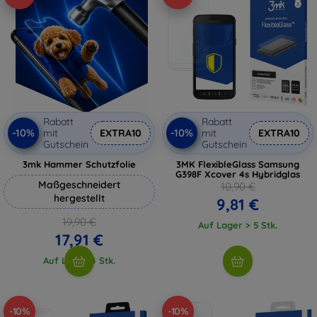
Rabatt
Rabatt
-10%
-10%
mit
EXTRA10
mit
EXTRA10
Gutschein
Gutschein
3mk Hammer Schutzfolie
3MK FlexibleGlass Samsung
G398F Xcover 4s Hybridglas
Maßgeschneidert
10,90 €
hergestellt
9,81 €
19,90 €
Auf Lager > 5 Stk.
17,91 €
Auf Lager 4 Stk.
-10%
-10%