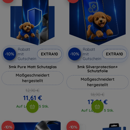
Rabatt
Rabatt
-10%
-10%
mit
EXTRA10
mit
EXTRA10
Gutschein
Gutschein
3mk Pure Matt Schutzglas
3mk Silverprotection+
Schutzfolie
Maßgeschneidert
Maßgeschneidert
hergestellt
hergestellt
12,90 €
18,90 €
11,61 €
17,01 €
Auf Lager > 5 Stk.
Auf Lager > 5 Stk.
-10%
-10%