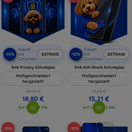
Rabatt
Rabatt
-10%
-10%
mit
EXTRA10
mit
EXTRA10
Gutschein
Gutschein
3mk Privacy Schutzglas
3mk Anti-Shock Schutzglas
Maßgeschneidert
Maßgeschneidert
hergestellt
hergestellt
20,90 €
16,90 €
18,80 €
15,21 €
Auf Lager 3 Stk.
Auf Lager > 5 Stk.
-10%
-10%