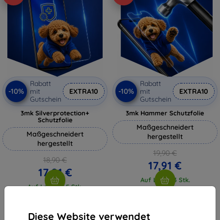
Rabatt
Rabatt
-10%
-10%
mit
EXTRA10
mit
EXTRA10
Gutschein
Gutschein
3mk Silverprotection+
3mk Hammer Schutzfolie
Schutzfolie
Maßgeschneidert
Maßgeschneidert
hergestellt
hergestellt
19,90 €
18,90 €
17,91 €
17,01 €
Auf Lager 3 Stk.
Auf Lager > 5 Stk.
Diese Website verwendet