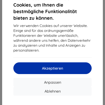
1
-
4
vom ganzen
4
.
Cookies, um Ihnen die
bestmögliche Funktionalität
«
1
»
bieten zu können.
Wir verwenden Cookies auf unserer Website.
Einige sind für das ordnungsgemäße
Funktionieren der Website unerlässlich,
während andere uns helfen, den Datenverkehr
zu analysieren und Inhalte und Anzeigen zu
personalisieren.
Shield-Sk s.r.o.
Ulica Rudolfa Mocka 3750/2A
841 04 Bratislava
Akzeptieren
Unternehmens-ID:
46701494
USt-IdNr.:
SK2023549671
Anpassen
Kontakt
Ablehnen
info@top4mobile.eu