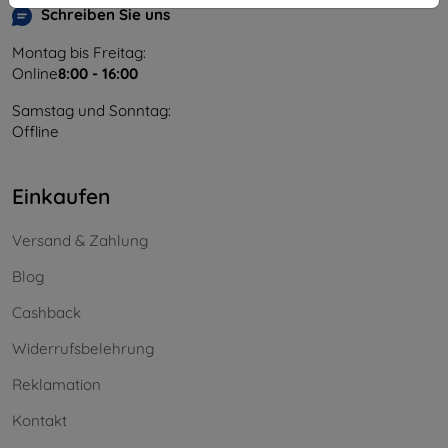
Schreiben Sie uns
Montag bis Freitag:
Online
8:00 - 16:00
Samstag und Sonntag:
Offline
Einkaufen
Versand & Zahlung
Blog
Cashback
Widerrufsbelehrung
Reklamation
Kontakt