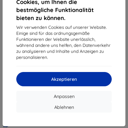
Cookies, um Ihnen die
«
1
»
bestmögliche Funktionalität
bieten zu können.
Wir verwenden Cookies auf unserer Website.
Einige sind für das ordnungsgemäße
Funktionieren der Website unerlässlich,
während andere uns helfen, den Datenverkehr
zu analysieren und Inhalte und Anzeigen zu
Shield-Sk s.r.o.
personalisieren.
Ulica Rudolfa Mocka 3750/2A
841 04 Bratislava
Unternehmens-ID:
46701494
Akzeptieren
USt-IdNr.:
SK2023549671
Anpassen
Kontakt
Ablehnen
info@top4mobile.eu
Schreiben Sie uns