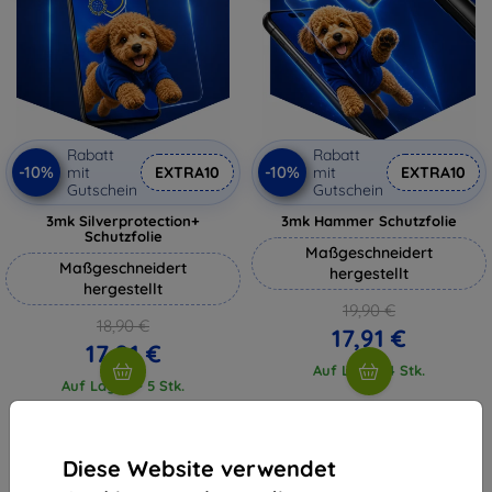
Rabatt
Rabatt
-10%
-10%
mit
EXTRA10
mit
EXTRA10
Gutschein
Gutschein
3mk Silverprotection+
3mk Hammer Schutzfolie
Schutzfolie
Maßgeschneidert
Maßgeschneidert
hergestellt
hergestellt
19,90 €
18,90 €
17,91 €
17,01 €
Auf Lager 4 Stk.
Auf Lager > 5 Stk.
Diese Website verwendet
1
-
4
vom ganzen
4
.