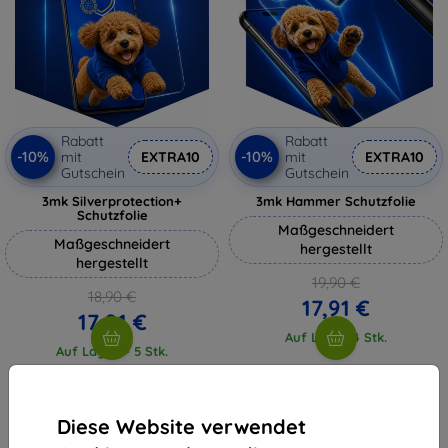
Rabatt
Rabatt
-10%
-10%
mit
EXTRA10
mit
EXTRA10
Gutschein
Gutschein
3mk Silverprotection+
3mk Hammer Schutzfolie
Schutzfolie
Maßgeschneidert
Maßgeschneidert
hergestellt
hergestellt
19,90 €
18,90 €
17,91 €
17,01 €
Auf Lager 4 Stk.
Auf Lager > 5 Stk.
Diese Website verwendet
1
-
4
vom ganzen
4
.