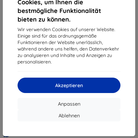
Cookies, um Ihnen die
«
1
»
bestmögliche Funktionalität
bieten zu können.
Wir verwenden Cookies auf unserer Website.
Einige sind für das ordnungsgemäße
Funktionieren der Website unerlässlich,
während andere uns helfen, den Datenverkehr
zu analysieren und Inhalte und Anzeigen zu
Shield-Sk s.r.o.
personalisieren.
Ulica Rudolfa Mocka 3750/2A
841 04 Bratislava
Unternehmens-ID:
46701494
Akzeptieren
USt-IdNr.:
SK2023549671
Anpassen
Kontakt
Ablehnen
info@top4mobile.eu
Schreiben Sie uns