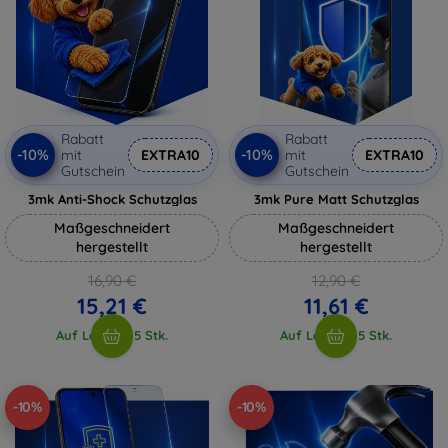
Rabatt
Rabatt
-10%
-10%
mit
EXTRA10
mit
EXTRA10
Gutschein
Gutschein
3mk Anti-Shock Schutzglas
3mk Pure Matt Schutzglas
Maßgeschneidert
Maßgeschneidert
hergestellt
hergestellt
16,90 €
12,90 €
15,21 €
11,61 €
Auf Lager > 5 Stk.
Auf Lager > 5 Stk.
-10%
-10%