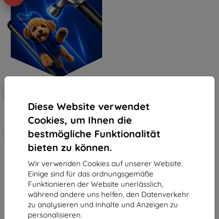
Rabatt
-10%
mit
EXTRA10
Gutschein
Diese Website verwendet
3mk Hammer Schutzfolie
Cookies, um Ihnen die
Maßgeschneidert
bestmögliche Funktionalität
hergestellt
bieten zu können.
19,90 €
17,91 €
Wir verwenden Cookies auf unserer Website.
Einige sind für das ordnungsgemäße
Auf Lager 4 Stk.
Funktionieren der Website unerlässlich,
während andere uns helfen, den Datenverkehr
zu analysieren und Inhalte und Anzeigen zu
personalisieren.