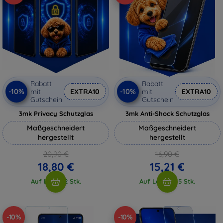
Rabatt
Rabatt
-10%
-10%
mit
EXTRA10
mit
EXTRA10
Gutschein
Gutschein
3mk Privacy Schutzglas
3mk Anti-Shock Schutzglas
Maßgeschneidert
Maßgeschneidert
hergestellt
hergestellt
20,90 €
16,90 €
18,80 €
15,21 €
Auf Lager 2 Stk.
Auf Lager > 5 Stk.
-10%
-10%