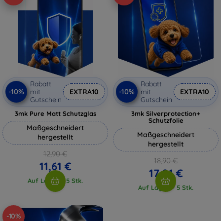
Rabatt
Rabatt
-10%
-10%
mit
EXTRA10
mit
EXTRA10
Gutschein
Gutschein
3mk Pure Matt Schutzglas
3mk Silverprotection+
Schutzfolie
Maßgeschneidert
Maßgeschneidert
hergestellt
hergestellt
12,90 €
18,90 €
11,61 €
17,01 €
Auf Lager > 5 Stk.
Auf Lager > 5 Stk.
-10%