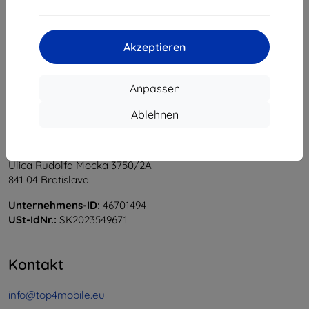
1
-
5
vom ganzen
5
.
«
1
»
Akzeptieren
Anpassen
Ablehnen
Shield-Sk s.r.o.
Ulica Rudolfa Mocka 3750/2A
841 04 Bratislava
Unternehmens-ID:
46701494
USt-IdNr.:
SK2023549671
Kontakt
info@top4mobile.eu