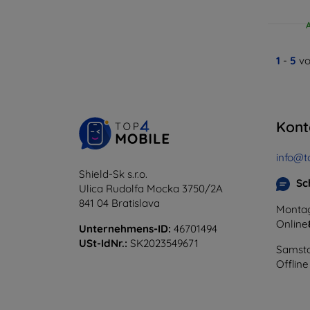
1
-
5
vo
Kont
info@t
Shield-Sk s.r.o.
Sc
Ulica Rudolfa Mocka 3750/2A
841 04 Bratislava
Montag
Online
Unternehmens-ID:
46701494
USt-IdNr.:
SK2023549671
Samsta
Offline