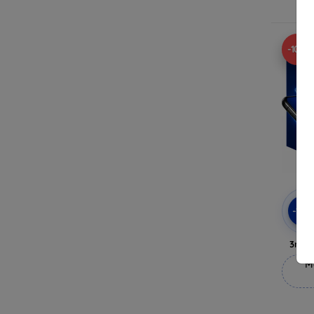
-10%
-10
3mk 
M