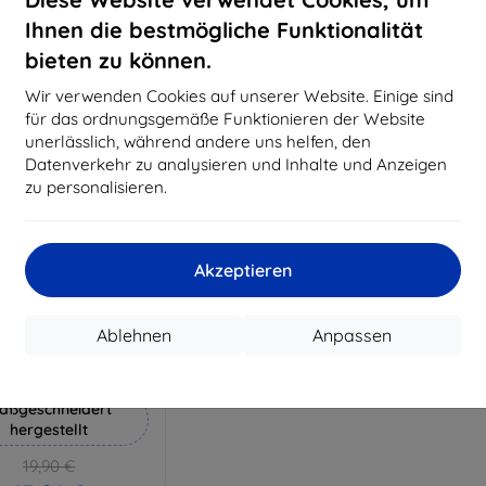
18,80 €
15,21 €
Ihnen die bestmögliche Funktionalität
Auf Lager 3 Stk.
Auf Lager > 5 Stk.
Auf L
bieten zu können.
Wir verwenden Cookies auf unserer Website. Einige sind
für das ordnungsgemäße Funktionieren der Website
unerlässlich, während andere uns helfen, den
Datenverkehr zu analysieren und Inhalte und Anzeigen
zu personalisieren.
Akzeptieren
Rabatt
%
mit
EXTRA10
Ablehnen
Anpassen
Gutschein
Hammer Schutzfolie
aßgeschneidert
hergestellt
19,90 €