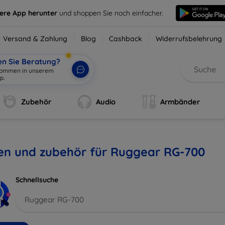
sere App herunter
und shoppen Sie noch einfacher.
Versand & Zahlung
Blog
Cashback
Widerrufsbelehrung
en Sie Beratung?
lkommen in unserem
p.
|
Zubehör
Audio
Armbänder
len und zubehör für Ruggear RG-700
Schnellsuche
Ruggear RG-700