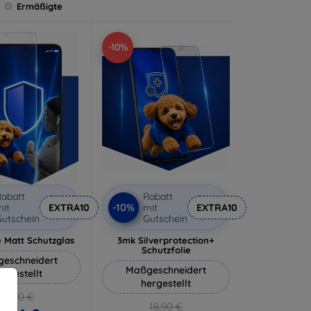
Ermäßigte
-10%
abatt
Rabatt
-10%
it
EXTRA10
mit
EXTRA10
utschein
Gutschein
 Matt Schutzglas
3mk Silverprotection+
Schutzfolie
eschneidert
Maßgeschneidert
ergestellt
hergestellt
12,90 €
18,90 €