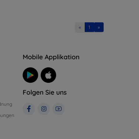
«
1
»
n
Mobile Applikation
Folgen Sie uns
dnung
gungen