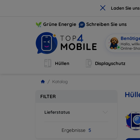
×
Laden Sie un
Grüne Energie
Schreiben Sie uns
Benötig
Hallo, wil
Online-Sho
Hüllen
Displayschutz
Katalog
Hül
FILTER
Lieferstatus
Ergebnisse
5