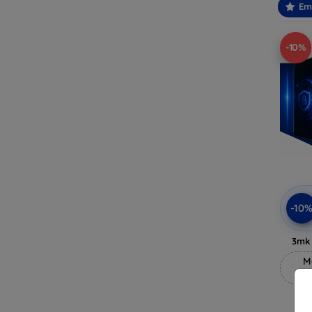
Em
-10%
-10
3mk 
M