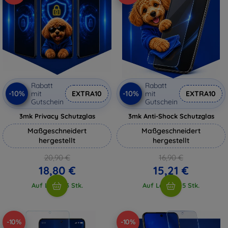
Rabatt
Rabatt
-10%
-10%
mit
EXTRA10
mit
EXTRA10
Gutschein
Gutschein
3mk Privacy Schutzglas
3mk Anti-Shock Schutzglas
Maßgeschneidert
Maßgeschneidert
hergestellt
hergestellt
20,90 €
16,90 €
18,80 €
15,21 €
Auf Lager 3 Stk.
Auf Lager > 5 Stk.
-10%
-10%