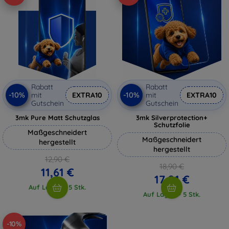
Rabatt
Rabatt
-10%
-10%
mit
EXTRA10
mit
EXTRA10
Gutschein
Gutschein
3mk Pure Matt Schutzglas
3mk Silverprotection+
Schutzfolie
Maßgeschneidert
Maßgeschneidert
hergestellt
hergestellt
12,90 €
18,90 €
11,61 €
17,01 €
Auf Lager > 5 Stk.
Auf Lager > 5 Stk.
-10%