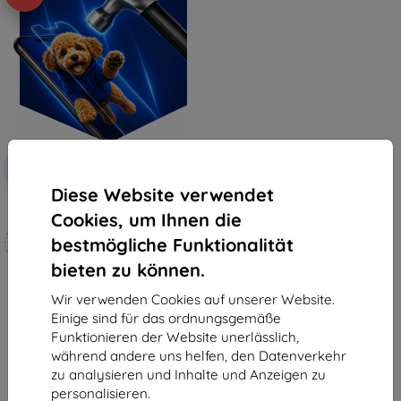
Rabatt
-10%
mit
EXTRA10
Gutschein
Diese Website verwendet
3mk Hammer Schutzfolie
Cookies, um Ihnen die
Maßgeschneidert
bestmögliche Funktionalität
hergestellt
bieten zu können.
19,90 €
17,91 €
Wir verwenden Cookies auf unserer Website.
Einige sind für das ordnungsgemäße
Auf Lager 4 Stk.
Funktionieren der Website unerlässlich,
während andere uns helfen, den Datenverkehr
zu analysieren und Inhalte und Anzeigen zu
personalisieren.