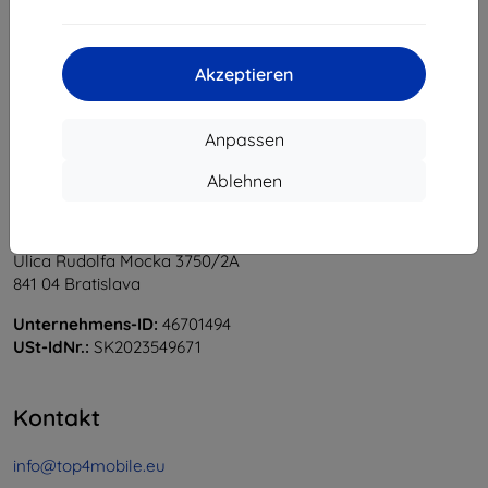
1
-
5
vom ganzen
5
.
«
1
»
Akzeptieren
Anpassen
Ablehnen
Shield-Sk s.r.o.
Ulica Rudolfa Mocka 3750/2A
841 04 Bratislava
Unternehmens-ID:
46701494
USt-IdNr.:
SK2023549671
Kontakt
info@top4mobile.eu