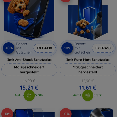
Rabatt
Rabatt
-10%
-10%
mit
EXTRA10
mit
EXTRA10
Gutschein
Gutschein
3mk Anti-Shock Schutzglas
3mk Pure Matt Schutzglas
Maßgeschneidert
Maßgeschneidert
hergestellt
hergestellt
16,90 €
12,90 €
15,21 €
11,61 €
Auf Lager > 5 Stk.
Auf Lager > 5 Stk.
-10%
-10%