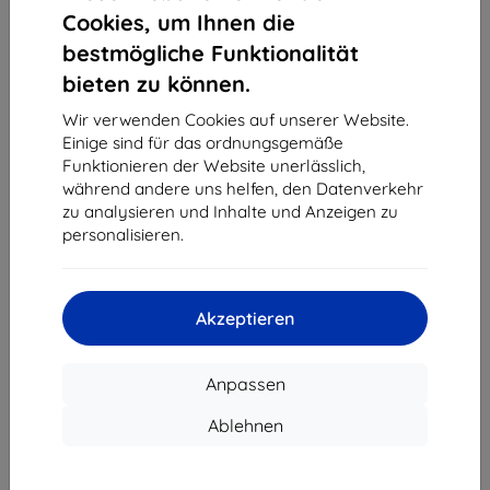
1
-
4
vom ganzen
4
.
Cookies, um Ihnen die
bestmögliche Funktionalität
«
1
»
bieten zu können.
Wir verwenden Cookies auf unserer Website.
Einige sind für das ordnungsgemäße
Funktionieren der Website unerlässlich,
während andere uns helfen, den Datenverkehr
zu analysieren und Inhalte und Anzeigen zu
personalisieren.
Shield-Sk s.r.o.
Ulica Rudolfa Mocka 3750/2A
841 04 Bratislava
Akzeptieren
Unternehmens-ID:
46701494
USt-IdNr.:
SK2023549671
Anpassen
Kontakt
Ablehnen
info@top4mobile.eu