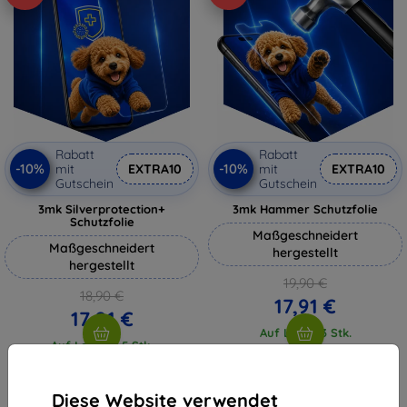
Rabatt
Rabatt
-10%
-10%
mit
EXTRA10
mit
EXTRA10
Gutschein
Gutschein
3mk Silverprotection+
3mk Hammer Schutzfolie
Schutzfolie
Maßgeschneidert
Maßgeschneidert
hergestellt
hergestellt
19,90 €
18,90 €
17,91 €
17,01 €
Auf Lager 3 Stk.
Auf Lager > 5 Stk.
Diese Website verwendet