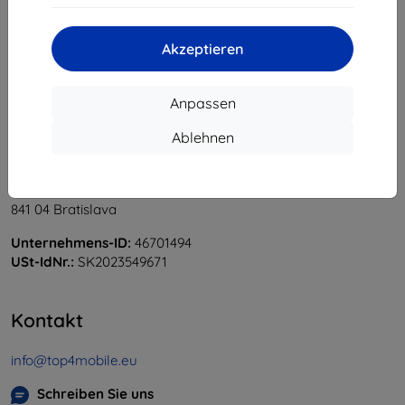
«
1
»
Akzeptieren
Anpassen
Ablehnen
Shield-Sk s.r.o.
Ulica Rudolfa Mocka 3750/2A
841 04 Bratislava
Unternehmens-ID:
46701494
USt-IdNr.:
SK2023549671
Kontakt
info@top4mobile.eu
Schreiben Sie uns