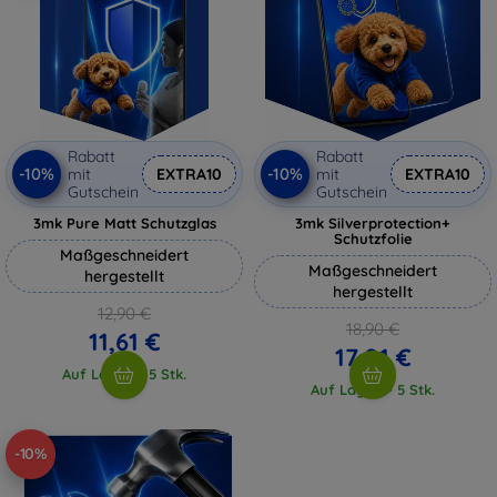
Rabatt
Rabatt
-10%
-10%
mit
EXTRA10
mit
EXTRA10
Gutschein
Gutschein
3mk Pure Matt Schutzglas
3mk Silverprotection+
Schutzfolie
Maßgeschneidert
Maßgeschneidert
hergestellt
hergestellt
12,90 €
18,90 €
11,61 €
17,01 €
Auf Lager > 5 Stk.
Auf Lager > 5 Stk.
-10%