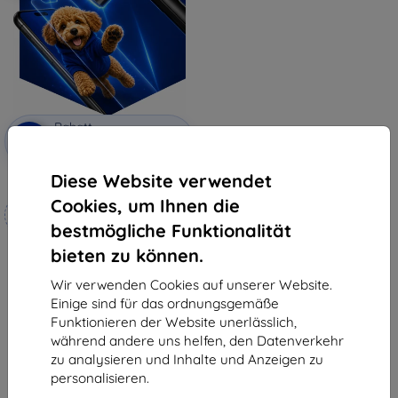
Rabatt
-10%
mit
EXTRA10
Gutschein
Diese Website verwendet
3mk Hammer Schutzfolie
Cookies, um Ihnen die
Maßgeschneidert
hergestellt
bestmögliche Funktionalität
bieten zu können.
19,90 €
17,91 €
Wir verwenden Cookies auf unserer Website.
Auf Lager 4 Stk.
Einige sind für das ordnungsgemäße
Funktionieren der Website unerlässlich,
während andere uns helfen, den Datenverkehr
zu analysieren und Inhalte und Anzeigen zu
personalisieren.
1
-
5
vom ganzen
5
.