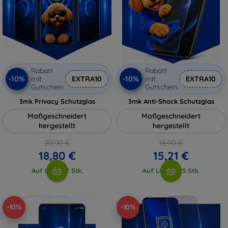
Rabatt
Rabatt
-10%
-10%
mit
EXTRA10
mit
EXTRA10
Gutschein
Gutschein
3mk Privacy Schutzglas
3mk Anti-Shock Schutzglas
Maßgeschneidert
Maßgeschneidert
hergestellt
hergestellt
20,90 €
16,90 €
18,80 €
15,21 €
Auf Lager 2 Stk.
Auf Lager > 5 Stk.
-10%
-10%