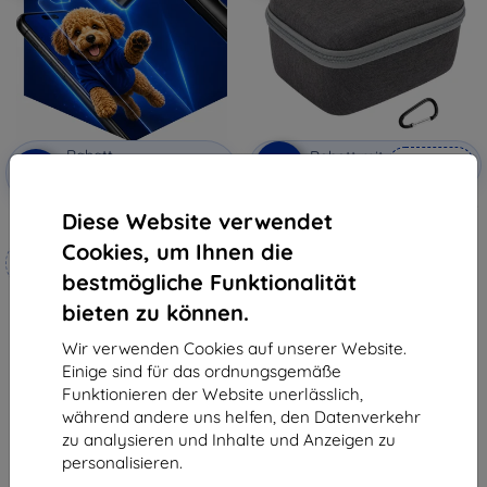
Rabatt
Rabatt mit
-5%
SMART5
-10%
mit
EXTRA10
Gutschein
Gutschein
Sunnylife Aufbewahrungstasche
Diese Website verwendet
3mk Hammer Schutzfolie
für DJI Goggles 2 / Goggles 3
23,90 €
Cookies, um Ihnen die
Maßgeschneidert
22,71 €
hergestellt
bestmögliche Funktionalität
Auf Lager > 5 Stk.
bieten zu können.
19,90 €
17,91 €
Wir verwenden Cookies auf unserer Website.
Auf Lager 4 Stk.
Einige sind für das ordnungsgemäße
Funktionieren der Website unerlässlich,
während andere uns helfen, den Datenverkehr
zu analysieren und Inhalte und Anzeigen zu
personalisieren.
1
-
6
vom ganzen
6
.