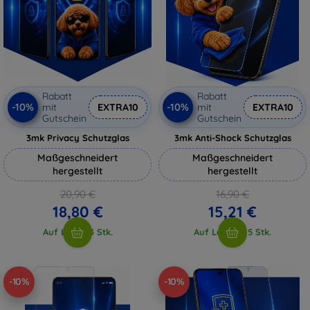
Rabatt
Rabatt
-10%
-10%
mit
EXTRA10
mit
EXTRA10
Gutschein
Gutschein
3mk Privacy Schutzglas
3mk Anti-Shock Schutzglas
Maßgeschneidert
Maßgeschneidert
hergestellt
hergestellt
20,90 €
16,90 €
18,80 €
15,21 €
Auf Lager 3 Stk.
Auf Lager > 5 Stk.
-10%
-10%