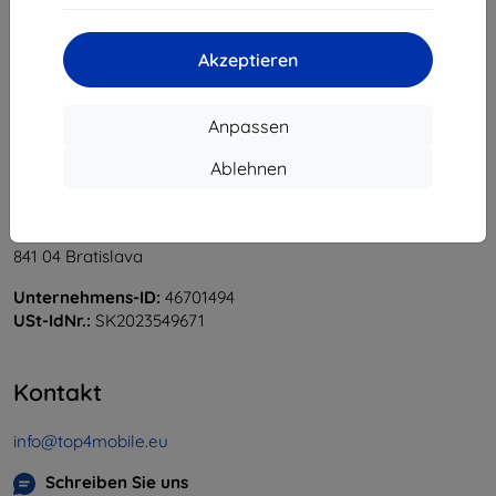
«
1
»
Akzeptieren
Anpassen
Ablehnen
Shield-Sk s.r.o.
Ulica Rudolfa Mocka 3750/2A
841 04 Bratislava
Unternehmens-ID:
46701494
USt-IdNr.:
SK2023549671
Kontakt
info@top4mobile.eu
Schreiben Sie uns