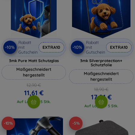
Rabatt
Rabatt
-10%
-10%
mit
EXTRA10
mit
EXTRA10
Gutschein
Gutschein
3mk Pure Matt Schutzglas
3mk Silverprotection+
Schutzfolie
Maßgeschneidert
Maßgeschneidert
hergestellt
hergestellt
12,90 €
18,90 €
11,61 €
17,01 €
Auf Lager > 5 Stk.
Auf Lager > 5 Stk.
-10%
-5%