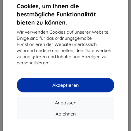
1
-
4
vom ganzen
4
.
Cookies, um Ihnen die
bestmögliche Funktionalität
«
1
»
bieten zu können.
Wir verwenden Cookies auf unserer Website.
Einige sind für das ordnungsgemäße
Funktionieren der Website unerlässlich,
während andere uns helfen, den Datenverkehr
zu analysieren und Inhalte und Anzeigen zu
personalisieren.
Shield-Sk s.r.o.
Ulica Rudolfa Mocka 3750/2A
841 04 Bratislava
Akzeptieren
Unternehmens-ID:
46701494
USt-IdNr.:
SK2023549671
Anpassen
Kontakt
Ablehnen
info@top4mobile.eu