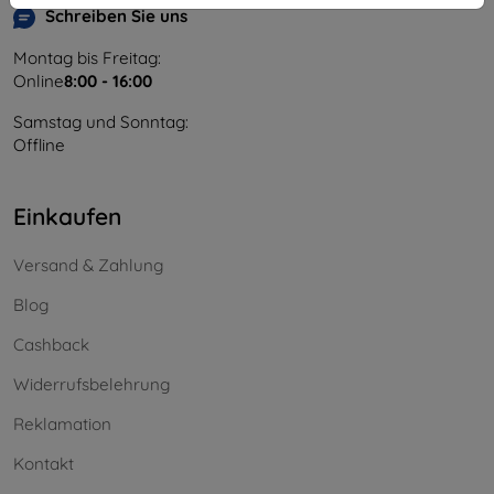
Schreiben Sie uns
Montag bis Freitag:
Online
8:00 - 16:00
Samstag und Sonntag:
Offline
Einkaufen
Versand & Zahlung
Blog
Cashback
Widerrufsbelehrung
Reklamation
Kontakt