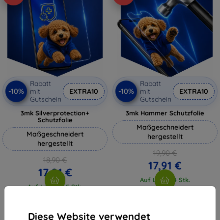
Rabatt
Rabatt
-10%
-10%
mit
EXTRA10
mit
EXTRA10
Gutschein
Gutschein
3mk Silverprotection+
3mk Hammer Schutzfolie
Schutzfolie
Maßgeschneidert
Maßgeschneidert
hergestellt
hergestellt
19,90 €
18,90 €
17,91 €
17,01 €
Auf Lager 4 Stk.
Auf Lager > 5 Stk.
Diese Website verwendet