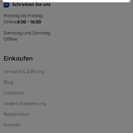
Schreiben Sie uns
Montag bis Freitag:
Online
8:00 - 16:00
Samstag und Sonntag:
Offline
Einkaufen
Versand & Zahlung
Blog
Cashback
Widerrufsbelehrung
Reklamation
Kontakt