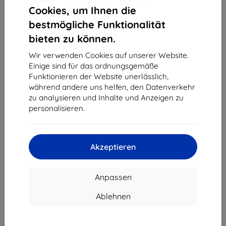
1
-
4
vom ganzen
4
.
Cookies, um Ihnen die
bestmögliche Funktionalität
«
1
»
bieten zu können.
Wir verwenden Cookies auf unserer Website.
Einige sind für das ordnungsgemäße
Funktionieren der Website unerlässlich,
während andere uns helfen, den Datenverkehr
zu analysieren und Inhalte und Anzeigen zu
personalisieren.
Shield-Sk s.r.o.
Ulica Rudolfa Mocka 3750/2A
841 04 Bratislava
Akzeptieren
Unternehmens-ID:
46701494
USt-IdNr.:
SK2023549671
Anpassen
Kontakt
Ablehnen
info@top4mobile.eu