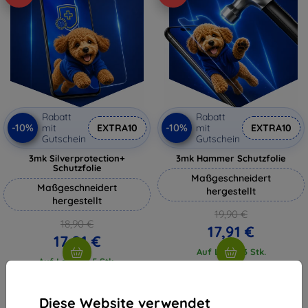
Rabatt
Rabatt
-10%
-10%
mit
EXTRA10
mit
EXTRA10
Gutschein
Gutschein
3mk Silverprotection+
3mk Hammer Schutzfolie
Schutzfolie
Maßgeschneidert
Maßgeschneidert
hergestellt
hergestellt
19,90 €
18,90 €
17,91 €
17,01 €
Auf Lager 3 Stk.
Auf Lager > 5 Stk.
Diese Website verwendet