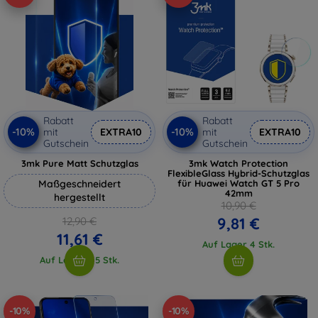
Rabatt
Rabatt
-10%
-10%
mit
EXTRA10
mit
EXTRA10
Gutschein
Gutschein
3mk Pure Matt Schutzglas
3mk Watch Protection
FlexibleGlass Hybrid-Schutzglas
Maßgeschneidert
für Huawei Watch GT 5 Pro
42mm
hergestellt
10,90 €
9,81 €
12,90 €
11,61 €
Auf Lager 4 Stk.
Auf Lager > 5 Stk.
-10%
-10%