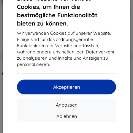
Cookies, um Ihnen die
bestmögliche Funktionalität
bieten zu können.
Wir verwenden Cookies auf unserer Website.
Einige sind für das ordnungsgemäße
Funktionieren der Website unerlässlich,
Rabatt
Rabatt
während andere uns helfen, den Datenverkehr
-10%
-10%
mit
EXTRA10
mit
EXTRA10
zu analysieren und Inhalte und Anzeigen zu
Gutschein
Gutschein
personalisieren.
TECH-PROTECT EASY SET+ 2er
HOFI GLASS PRO+ 2-PACK
Set Schutzglas für Huawei Watch
Panzerglas für HUAWEI WATCH
GT 5 Pro (46 mm) klar
GT 5 PRO (46 MM) klar
(5906302318964)
(5906302371174)
Akzeptieren
12,90 €
9,90 €
6,21 €
8,91 €
Auf Lager 2 Stk.
Auf Lager > 5 Stk.
Anpassen
Ablehnen