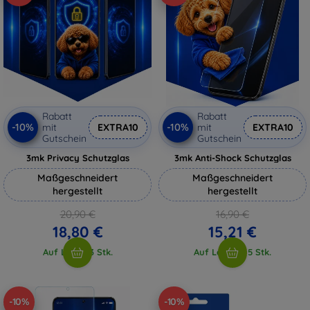
Rabatt
Rabatt
-10%
-10%
mit
EXTRA10
mit
EXTRA10
Gutschein
Gutschein
3mk Privacy Schutzglas
3mk Anti-Shock Schutzglas
Maßgeschneidert
Maßgeschneidert
hergestellt
hergestellt
20,90 €
16,90 €
18,80 €
15,21 €
Auf Lager 3 Stk.
Auf Lager > 5 Stk.
-10%
-10%