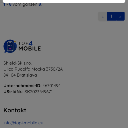
1
-
8
vom ganzen
8
.
«
1
»
Shield-Sk s.r.o.
Ulica Rudolfa Mocka 3750/2A
841 04 Bratislava
Unternehmens-ID:
46701494
USt-IdNr.:
SK2023549671
Kontakt
info@top4mobile.eu