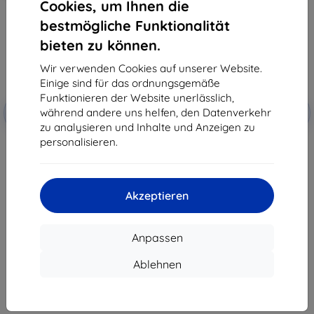
Cookies, um Ihnen die
bestmögliche Funktionalität
bieten zu können.
Wir verwenden Cookies auf unserer Website.
Einige sind für das ordnungsgemäße
Funktionieren der Website unerlässlich,
Rabatt
Rabatt
während andere uns helfen, den Datenverkehr
-10%
-10%
mit
EXTRA10
mit
EXTRA10
Gutschein
Gutschein
zu analysieren und Inhalte und Anzeigen zu
personalisieren.
3MK Lens Protect HMD XR21
3MK FlexibleGlass HMD XR21
Kameralinsenschutz 4 Stück
hybrides gehärtetes Schutzglas
9,90 €
10,90 €
8,91 €
9,81 €
Akzeptieren
Auf Lager > 5 Stk.
Auf Lager > 5 Stk.
Anpassen
Ablehnen
1
-
8
vom ganzen
8
.