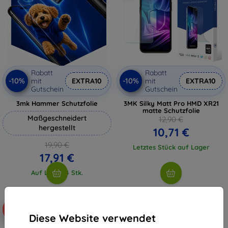
Rabatt
Rabatt
-10%
-10%
mit
EXTRA10
mit
EXTRA10
Gutschein
Gutschein
3mk Hammer Schutzfolie
3MK Silky Matt Pro HMD XR21
matte Schutzfolie
Maßgeschneidert
12,90 €
hergestellt
10,71 €
19,90 €
Letztes Stück auf Lager
17,91 €
Auf Lager 4 Stk.
-10%
-10%
Diese Website verwendet