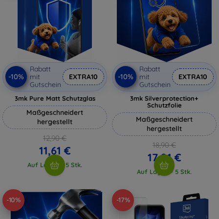
Rabatt
Rabatt
-10%
-10%
mit
EXTRA10
mit
EXTRA10
Gutschein
Gutschein
3mk Pure Matt Schutzglas
3mk Silverprotection+
Schutzfolie
Maßgeschneidert
Maßgeschneidert
hergestellt
hergestellt
12,90 €
18,90 €
11,61 €
17,01 €
Auf Lager > 5 Stk.
Auf Lager > 5 Stk.
-10%
-17%