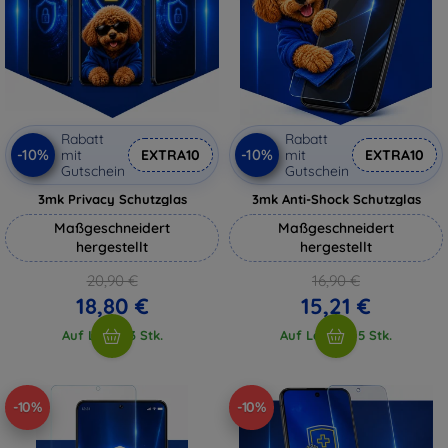
Rabatt
Rabatt
-10%
-10%
mit
EXTRA10
mit
EXTRA10
Gutschein
Gutschein
3mk Privacy Schutzglas
3mk Anti-Shock Schutzglas
Maßgeschneidert
Maßgeschneidert
hergestellt
hergestellt
20,90 €
16,90 €
18,80 €
15,21 €
Auf Lager 3 Stk.
Auf Lager > 5 Stk.
-10%
-10%