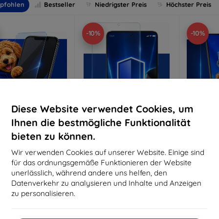
pfohlen
Bestseller
Niedrigster Preis
Höchster Preis
-10%
-10%
Diese Website verwendet Cookies, um
Ihnen die bestmögliche Funktionalität
bieten zu können.
Rabatt
Rabatt
R
%
-10%
-10%
mit
EXTRA10
mit
EXTRA10
m
Wir verwenden Cookies auf unserer Website. Einige sind
Gutschein
Gutschein
G
für das ordnungsgemäße Funktionieren der Website
nti-Shock Schutzglas
3mk Pure Matt Schutzglas
3mk Si
unerlässlich, während andere uns helfen, den
S
Datenverkehr zu analysieren und Inhalte und Anzeigen
aßgeschneidert
Maßgeschneidert
Maßg
hergestellt
hergestellt
zu personalisieren.
h
16,90 €
12,90 €