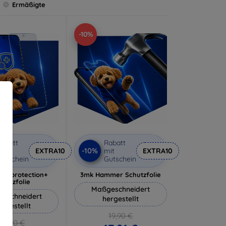
Ermäßigte
-10%
abatt
Rabatt
-10%
it
EXTRA10
mit
EXTRA10
utschein
Gutschein
lverprotection+
3mk Hammer Schutzfolie
chutzfolie
Maßgeschneidert
eschneidert
hergestellt
ergestellt
19,90 €
18,90 €