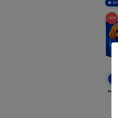
Em
-10%
-10
3mk A
M