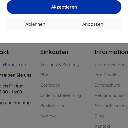
15,21 €
11,61 €
Akzeptieren
uf Lager > 5 Stk.
Auf Lager > 5 Stk.
Auf L
Ablehnen
Anpassen
m ganzen
4
.
akt
Einkaufen
Informatio
op4mobile.eu
Versand & Zahlung
Unsere Marken
Blog
Ihre Cookies
hreiben Sie uns
Cashback
Datenschutz
 bis Freitag:
8:00 - 16:00
Widerrufsbelehrung
Reklamationsor
g und Sonntag:
Reklamation
Geschäftsbedin
Kontakt
Blog
Kontakt