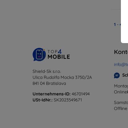
A
1
-
4
vo
Kont
info@t
Shield-Sk s.r.o.
Sc
Ulica Rudolfa Mocka 3750/2A
841 04 Bratislava
Montag
Online
Unternehmens-ID:
46701494
USt-IdNr.:
SK2023549671
Samsta
Offline