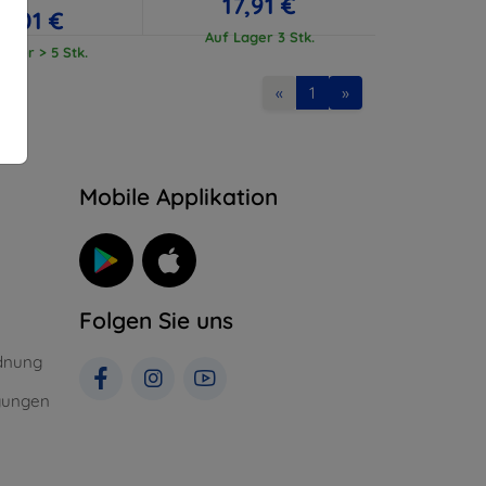
17,91 €
17,01 €
Auf Lager 3 Stk.
ager > 5 Stk.
«
1
»
n
Mobile Applikation
Folgen Sie uns
dnung
gungen