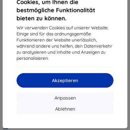
Cookies, um Ihnen die
«
1
»
bestmögliche Funktionalität
bieten zu können.
Wir verwenden Cookies auf unserer Website.
Einige sind für das ordnungsgemäße
Funktionieren der Website unerlässlich,
während andere uns helfen, den Datenverkehr
zu analysieren und Inhalte und Anzeigen zu
Shield-Sk s.r.o.
personalisieren.
Ulica Rudolfa Mocka 3750/2A
841 04 Bratislava
Unternehmens-ID:
46701494
Akzeptieren
USt-IdNr.:
SK2023549671
Anpassen
Kontakt
Ablehnen
info@top4mobile.eu
Schreiben Sie uns