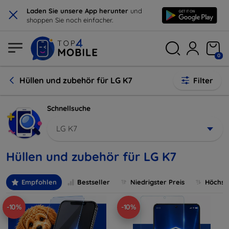
×
Laden Sie unsere App herunter
und
shoppen Sie noch einfacher.
0
Hüllen und zubehör für LG K7
Filter
Schnellsuche
LG K7
Hüllen und zubehör für LG K7
Empfohlen
Bestseller
Niedrigster Preis
Höchste
-10%
-10%