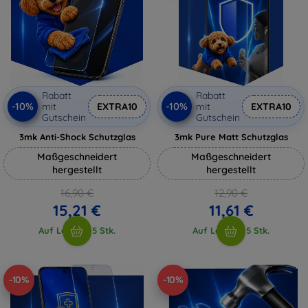
Rabatt
Rabatt
-10%
-10%
mit
EXTRA10
mit
EXTRA10
Gutschein
Gutschein
3mk Anti-Shock Schutzglas
3mk Pure Matt Schutzglas
Maßgeschneidert
Maßgeschneidert
hergestellt
hergestellt
16,90 €
12,90 €
15,21 €
11,61 €
Auf Lager > 5 Stk.
Auf Lager > 5 Stk.
-10%
-10%