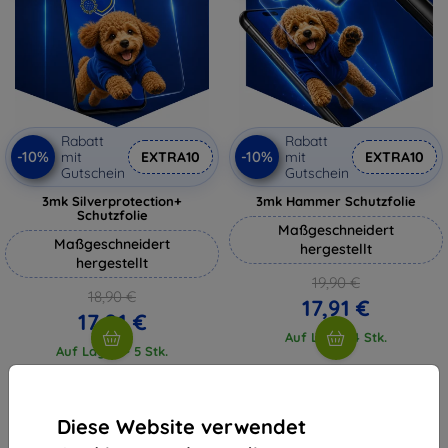
Rabatt
Rabatt
-10%
-10%
mit
EXTRA10
mit
EXTRA10
Gutschein
Gutschein
3mk Silverprotection+
3mk Hammer Schutzfolie
Schutzfolie
Maßgeschneidert
Maßgeschneidert
hergestellt
hergestellt
19,90 €
18,90 €
17,91 €
17,01 €
Auf Lager 4 Stk.
Auf Lager > 5 Stk.
Diese Website verwendet
1
-
4
vom ganzen
4
.