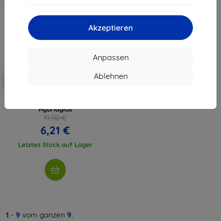
Akzeptieren
Anpassen
Rabatt
Ablehnen
-10%
mit
EXTRA10
Gutschein
3MK FlexibleGlass Oppo A79 5G
Hybridglas
11,90 €
6,21 €
Letztes Stück auf Lager
1
-
9
vom ganzen
9
.