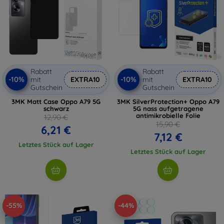
Rabatt
Rabatt
-10%
-10%
mit
EXTRA10
mit
EXTRA10
Gutschein
Gutschein
3MK Matt Case Oppo A79 5G
3MK SilverProtection+ Oppo A79
schwarz
5G nass aufgetragene
antimikrobielle Folie
12,90 €
15,90 €
6,21 €
7,12 €
Letztes Stück auf Lager
Letztes Stück auf Lager
-55%
-44%