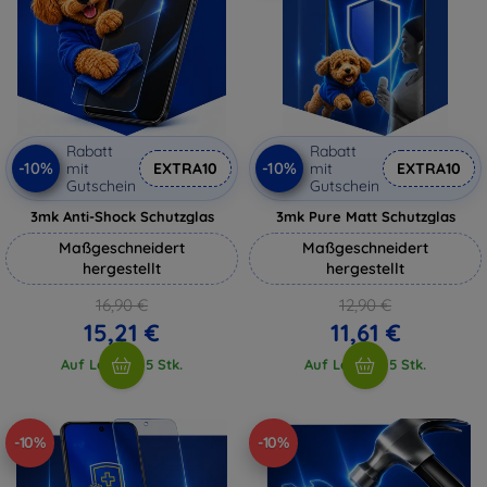
Rabatt
Rabatt
-10%
-10%
mit
EXTRA10
mit
EXTRA10
Gutschein
Gutschein
3mk Anti-Shock Schutzglas
3mk Pure Matt Schutzglas
Maßgeschneidert
Maßgeschneidert
hergestellt
hergestellt
16,90 €
12,90 €
15,21 €
11,61 €
Auf Lager > 5 Stk.
Auf Lager > 5 Stk.
-10%
-10%