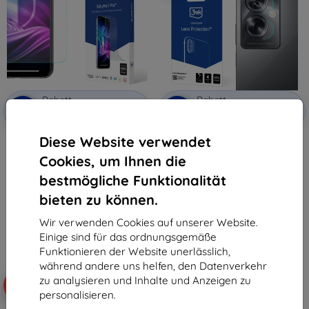
Rabatt
Rabatt
-10%
-10%
mit
EXTRA10
mit
EXTRA10
Gutschein
Gutschein
Diese Website verwendet
3MK Silky Matt Pro Oppo A79 5G
3MK Lens Protect Oppo A79 5G
Matte Displayschutzfolie
Kameraobjektivschutz 4 Stück
Cookies, um Ihnen die
15,90 €
7,90 €
7,12 €
4,41 €
bestmögliche Funktionalität
bieten zu können.
Letztes Stück auf Lager
Letztes Stück auf Lager
Wir verwenden Cookies auf unserer Website.
Einige sind für das ordnungsgemäße
Funktionieren der Website unerlässlich,
während andere uns helfen, den Datenverkehr
zu analysieren und Inhalte und Anzeigen zu
-48%
personalisieren.