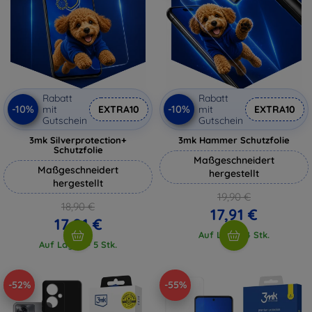
Rabatt
Rabatt
-10%
-10%
mit
EXTRA10
mit
EXTRA10
Gutschein
Gutschein
3mk Silverprotection+
3mk Hammer Schutzfolie
Schutzfolie
Maßgeschneidert
Maßgeschneidert
hergestellt
hergestellt
19,90 €
18,90 €
17,91 €
17,01 €
Auf Lager 4 Stk.
Auf Lager > 5 Stk.
-52%
-55%