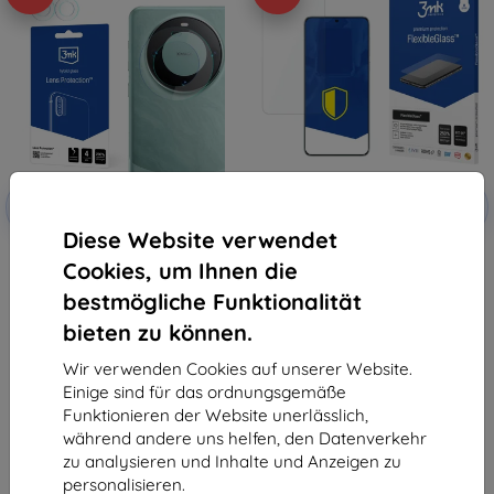
Rabatt
Rabatt
-10%
-10%
mit
EXTRA10
mit
EXTRA10
Gutschein
Gutschein
Diese Website verwendet
3MK Lens Protect Huawei Mate
3MK FlexibleGlass hybrides
Cookies, um Ihnen die
60 Kameralinsenschutz 4 Stück
gehärtetes Schutzglas für
Huawei Mate 60
7,90 €
bestmögliche Funktionalität
10,90 €
4,41 €
9,81 €
bieten zu können.
Letztes Stück auf Lager
Auf Lager > 5 Stk.
Wir verwenden Cookies auf unserer Website.
Einige sind für das ordnungsgemäße
Funktionieren der Website unerlässlich,
während andere uns helfen, den Datenverkehr
zu analysieren und Inhalte und Anzeigen zu
personalisieren.