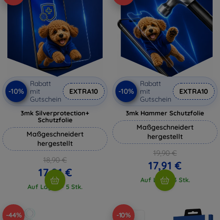
Rabatt
Rabatt
-10%
-10%
mit
EXTRA10
mit
EXTRA10
Gutschein
Gutschein
3mk Silverprotection+
3mk Hammer Schutzfolie
Schutzfolie
Maßgeschneidert
Maßgeschneidert
hergestellt
hergestellt
19,90 €
18,90 €
17,91 €
17,01 €
Auf Lager 3 Stk.
Auf Lager > 5 Stk.
-44%
-10%