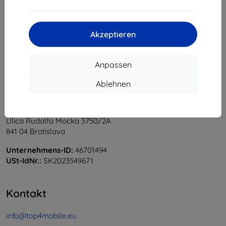
1
-
6
vom ganzen
6
.
«
1
»
Akzeptieren
Anpassen
Ablehnen
Shield-Sk s.r.o.
Ulica Rudolfa Mocka 3750/2A
841 04 Bratislava
Unternehmens-ID:
46701494
USt-IdNr.:
SK2023549671
Kontakt
info@top4mobile.eu