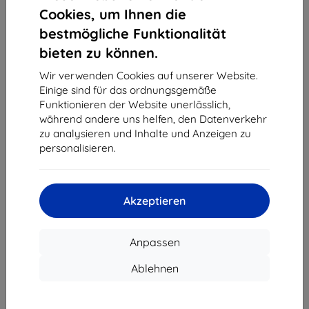
1
-
4
vom ganzen
4
.
Cookies, um Ihnen die
bestmögliche Funktionalität
«
1
»
bieten zu können.
Wir verwenden Cookies auf unserer Website.
Einige sind für das ordnungsgemäße
Funktionieren der Website unerlässlich,
während andere uns helfen, den Datenverkehr
zu analysieren und Inhalte und Anzeigen zu
personalisieren.
Shield-Sk s.r.o.
Ulica Rudolfa Mocka 3750/2A
841 04 Bratislava
Akzeptieren
Unternehmens-ID:
46701494
USt-IdNr.:
SK2023549671
Anpassen
Kontakt
Ablehnen
info@top4mobile.eu