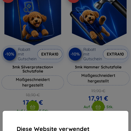
Rabatt
Rabatt
-10%
-10%
mit
EXTRA10
mit
EXTRA10
Gutschein
Gutschein
3mk Silverprotection+
3mk Hammer Schutzfolie
Schutzfolie
Maßgeschneidert
Maßgeschneidert
hergestellt
hergestellt
19,90 €
18,90 €
17,91 €
17,01 €
Auf Lager 3 Stk.
Auf Lager > 5 Stk.
Diese Website verwendet