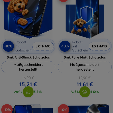
Rabatt
Rabatt
-10%
-10%
mit
EXTRA10
mit
EXTRA10
Gutschein
Gutschein
3mk Anti-Shock Schutzglas
3mk Pure Matt Schutzglas
Maßgeschneidert
Maßgeschneidert
hergestellt
hergestellt
16,90 €
12,90 €
15,21 €
11,61 €
Auf Lager > 5 Stk.
Auf Lager > 5 Stk.
-10%
-10%