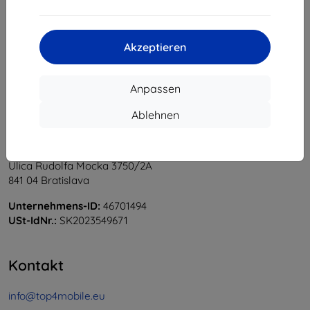
1
-
5
vom ganzen
5
.
«
1
»
Akzeptieren
Anpassen
Ablehnen
Shield-Sk s.r.o.
Ulica Rudolfa Mocka 3750/2A
841 04 Bratislava
Unternehmens-ID:
46701494
USt-IdNr.:
SK2023549671
Kontakt
info@top4mobile.eu