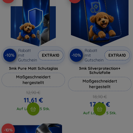
Rabatt
Rabatt
-10%
-10%
mit
EXTRA10
mit
EXTRA10
Gutschein
Gutschein
3mk Pure Matt Schutzglas
3mk Silverprotection+
Schutzfolie
Maßgeschneidert
Maßgeschneidert
hergestellt
hergestellt
12,90 €
18,90 €
11,61 €
17,01 €
Auf Lager > 5 Stk.
Auf Lager > 5 Stk.
-10%