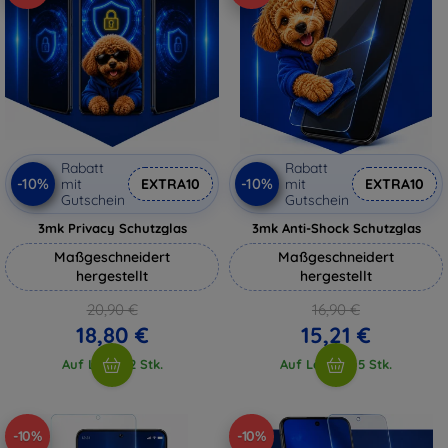
Rabatt
Rabatt
-10%
-10%
mit
EXTRA10
mit
EXTRA10
Gutschein
Gutschein
3mk Privacy Schutzglas
3mk Anti-Shock Schutzglas
Maßgeschneidert
Maßgeschneidert
hergestellt
hergestellt
20,90 €
16,90 €
18,80 €
15,21 €
Auf Lager 2 Stk.
Auf Lager > 5 Stk.
-10%
-10%