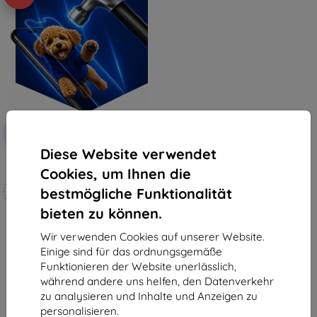
Rabatt
-10%
mit
EXTRA10
Gutschein
Diese Website verwendet
3mk Hammer Schutzfolie
Cookies, um Ihnen die
Maßgeschneidert
bestmögliche Funktionalität
hergestellt
bieten zu können.
19,90 €
17,91 €
Wir verwenden Cookies auf unserer Website.
Einige sind für das ordnungsgemäße
Auf Lager 4 Stk.
Funktionieren der Website unerlässlich,
während andere uns helfen, den Datenverkehr
zu analysieren und Inhalte und Anzeigen zu
personalisieren.