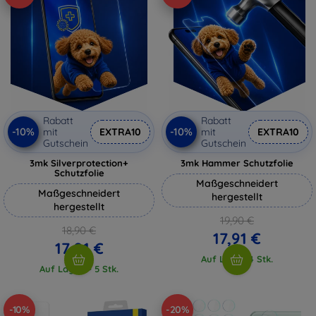
Rabatt
Rabatt
-10%
-10%
mit
EXTRA10
mit
EXTRA10
Gutschein
Gutschein
3mk Silverprotection+
3mk Hammer Schutzfolie
Schutzfolie
Maßgeschneidert
Maßgeschneidert
hergestellt
hergestellt
19,90 €
18,90 €
17,91 €
17,01 €
Auf Lager 4 Stk.
Auf Lager > 5 Stk.
-10%
-20%