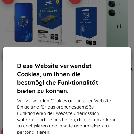
Rabatt
Rabatt
-10%
-10%
mit
EXTRA10
mit
EXTRA10
Gutschein
Gutschein
Diese Website verwendet
3mk SilverProtection+
3MK Lens Protect OnePlus Nord 3
Cookies, um Ihnen die
Schutzfolie für OnePlus Nord 3
5G Kameralinsenschutz 4 Stück
5G
8,90 €
bestmögliche Funktionalität
12,90 €
7,12 €
11,61 €
bieten zu können.
Auf Lager 2 Stk.
Auf Lager > 5 Stk.
Wir verwenden Cookies auf unserer Website.
Einige sind für das ordnungsgemäße
Funktionieren der Website unerlässlich,
während andere uns helfen, den Datenverkehr
zu analysieren und Inhalte und Anzeigen zu
personalisieren.
-10%
-10%