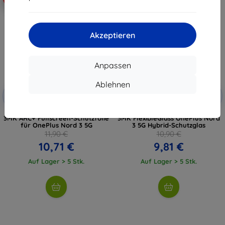
Akzeptieren
Anpassen
Ablehnen
Rabatt
Rabatt
-10%
-10%
mit
EXTRA10
mit
EXTRA10
Gutschein
Gutschein
3MK ARC+ Fullscreen-Schutzfolie
3MK FlexibleGlass OnePlus Nord
für OnePlus Nord 3 5G
3 5G Hybrid-Schutzglas
11,90 €
10,90 €
10,71 €
9,81 €
Auf Lager > 5 Stk.
Auf Lager > 5 Stk.