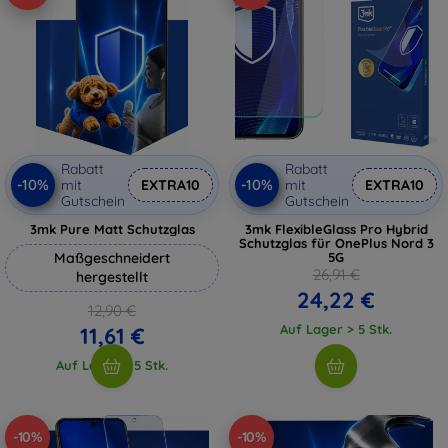
Rabatt
Rabatt
-10%
-10%
mit
EXTRA10
mit
EXTRA10
Gutschein
Gutschein
3mk Pure Matt Schutzglas
3mk FlexibleGlass Pro Hybrid
Schutzglas für OnePlus Nord 3
Maßgeschneidert
5G
26,91 €
hergestellt
24,22 €
12,90 €
Auf Lager > 5 Stk.
11,61 €
Auf Lager > 5 Stk.
-10%
-10%