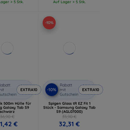
ager > 5 Stk.
Auf Lager > 5 Stk.
-10%
abatt
Rabatt
-10%
it
EXTRA10
mit
EXTRA10
utschein
Gutschein
ak 500m Hülle für
Spigen Glass tR EZ Fit 1
 Galaxy Tab S9
Stück - Samsung Galaxy Tab
schwarz
S9 (AGL07000)
36,90 €
35,90 €
1,42 €
32,31 €