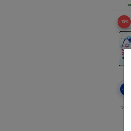
A
-10%
-10
3
Schu