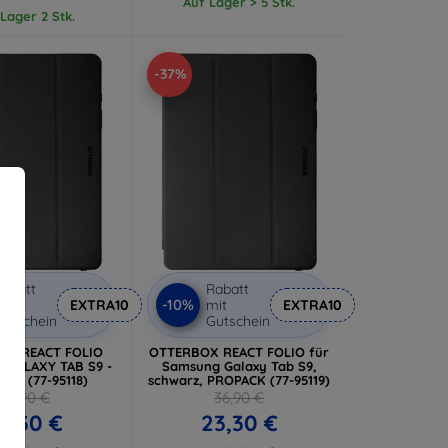
Auf Lager > 5 Stk.
Lager 2 Stk.
-37%
abatt
Rabatt
-10%
it
EXTRA10
mit
EXTRA10
utschein
Gutschein
OX REACT FOLIO
OTTERBOX REACT FOLIO für
GALAXY TAB S9 -
Samsung Galaxy Tab S9,
RZ (77-95118)
schwarz, PROPACK (77-95119)
36,90 €
36,90 €
3,30 €
23,30 €