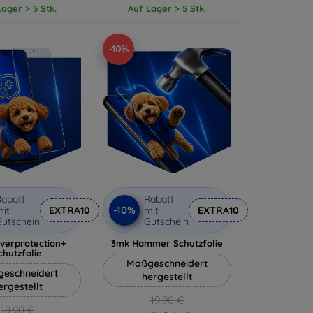
ager > 5 Stk.
Auf Lager > 5 Stk.
-10%
abatt
Rabatt
-10%
it
EXTRA10
mit
EXTRA10
utschein
Gutschein
lverprotection+
3mk Hammer Schutzfolie
chutzfolie
Maßgeschneidert
eschneidert
hergestellt
ergestellt
19,90 €
18,90 €