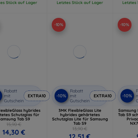
tes Stück auf Lager
Letztes Stück auf Lager
Letztes
-10%
-10%
Rabatt
Rabatt
R
%
-10%
-10%
mit
EXTRA10
mit
EXTRA10
m
Gutschein
Gutschein
G
exibleGlass hybrides
3MK FlexibleGlass Lite
Samsung
tetes Schutzglas für
hybrides gehärtetes
Tab S9 sc
Samsung Tab S9
Schutzglas Lite für Samsung
Priva
Tab S9
NX7
15,90 €
13,90 €
14,30 €
12,51 €