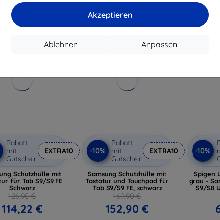
uf Lager > 5 Stk.
Letztes
Letztes Stück auf Lager
Akzeptieren
kostenlose Lieferung
kostenlose Lieferung
-10%
-10%
Ablehnen
Anpassen
Rabatt
Rabatt
R
%
-10%
-10%
mit
EXTRA10
mit
EXTRA10
m
Gutschein
Gutschein
G
ung Schutzhülle mit
Samsung Schutzhülle mit
Spigen U
tur für Tab S9/S9 FE
Tastatur und Touchpad für
grau - S
Schwarz
Tab S9/S9 FE, schwarz
S9/S8 U
126,90 €
169,90 €
114,22 €
152,90 €
6