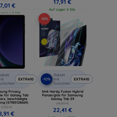
17,91 €
17,01 €
Auf Lager 4 Stk.
ager > 5 Stk.
-10%
abatt
Rabatt
-10%
it
EXTRA10
mit
EXTRA10
utschein
Gutschein
ung Privacy
3mk Hardy Fusion Hybrid
ie für Galaxy Tab
Panzerglas für Samsung
arz, beschädigte
Galaxy Tab S9
ng (57983128669)
24,89 €
9,90 €
22,41 €
8,91 €