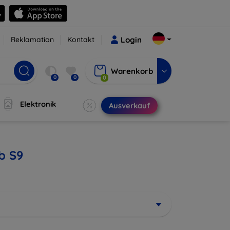
Reklamation
Kontakt
Login
Warenkorb
0
0
0
Elektronik
Ausverkauf
b S9