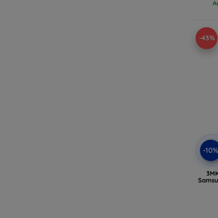
A
-43%
-10
3MK
Samsu