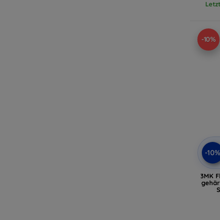
Letz
-10%
-10
3MK Fl
gehär