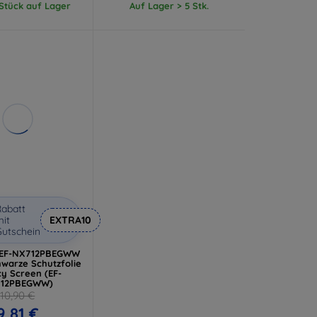
 Stück auf Lager
Auf Lager > 5 Stk.
abatt
it
EXTRA10
utschein
 EF-NX712PBEGWW
hwarze Schutzfolie
cy Screen (EF-
12PBEGWW)
10,90 €
9,81 €