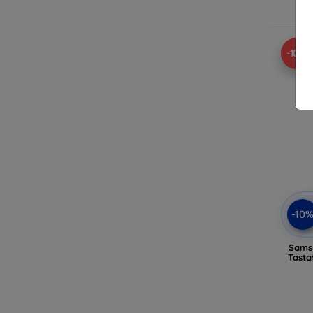
A
-10%
-10
Sams
Tasta