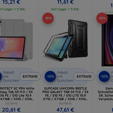
15,21 €
11,61 €
uf Lager > 5 Stk.
Auf Lager > 5 Stk.
Auf L
-10%
-10%
Rabatt
Rabatt
R
%
-10%
-10%
mit
EXTRA10
mit
EXTRA10
m
Gutschein
Gutschein
G
ROTECT SC PEN Hülle
SUPCASE UNICORN BEETLE
Sams
laxy Tab S9 11.0 / S9
PRO GALAXY TAB S9 11.0 / S9
Schutzfol
S10 FE / S10 Lite 10.9
FE / S10 FE / S10 LITE 10.9
S9, Schw
 X716B / X510 / X516B
X710 / X716B / X510 / X516B
Verpacku
20 / X526 / X400 /
/ X520 / X526 / X400 /
22,90 €
52,90 €
Grau (5906302332731)
X406B SCHWARZ
20,61 €
47,61 €
(843439159655)