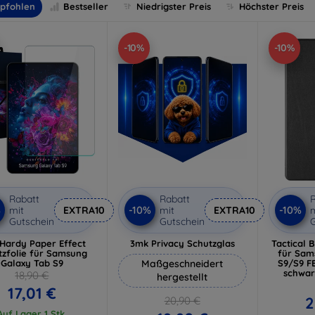
pfohlen
Bestseller
Niedrigster Preis
Höchster Preis
-10%
-10%
Rabatt
Rabatt
R
%
-10%
-10%
mit
EXTRA10
mit
EXTRA10
m
Gutschein
Gutschein
G
Hardy Paper Effect
3mk Privacy Schutzglas
Tactical 
tzfolie für Samsung
für Sam
Galaxy Tab S9
Maßgeschneidert
S9/S9 FE
schwar
18,90 €
hergestellt
17,01 €
2
20,90 €
Auf Lager 1 Stk.