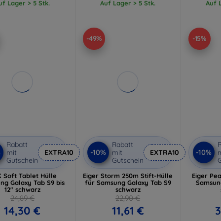
uf Lager > 5 Stk.
Auf Lager > 5 Stk.
Auf L
-49%
-15%
Rabatt
Rabatt
R
%
-10%
-10%
mit
EXTRA10
mit
EXTRA10
m
Gutschein
Gutschein
G
 Soft Tablet Hülle
Eiger Storm 250m Stift-Hülle
Eiger Pe
ng Galaxy Tab S9 bis
für Samsung Galaxy Tab S9
Samsung
12" schwarz
schwarz
24,89 €
22,90 €
14,30 €
11,61 €
3