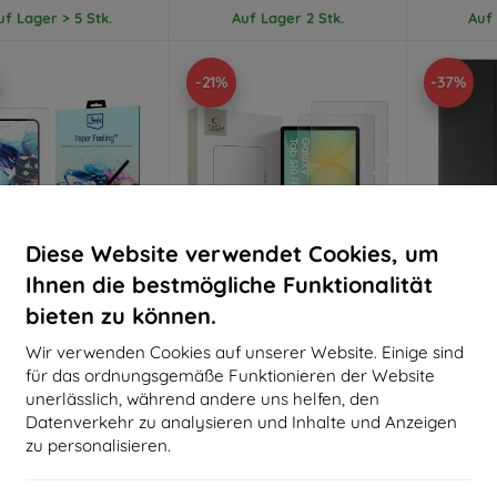
uf Lager > 5 Stk.
Auf Lager 2 Stk.
Auf 
-21%
-37%
Diese Website verwendet Cookies, um
Ihnen die bestmögliche Funktionalität
bieten zu können.
Rabatt
Rabatt
R
%
-10%
-10%
mit
EXTRA10
mit
EXTRA10
m
Wir verwenden Cookies auf unserer Website. Einige sind
Gutschein
Gutschein
G
für das ordnungsgemäße Funktionieren der Website
mk Paper Feeling
TECH-PROTECT Glass Fit+
OTTERB
unerlässlich, während andere uns helfen, den
tzfolie für Samsung
2er-Pack Schutzglas für
SAMSUNG/
Datenverkehr zu analysieren und Inhalte und Anzeigen
Galaxy Tab S9
Galaxy Tab S7 / S8 / S9 11.0
SCHWA
/ S9 FE / S10 FE 10.9 klar
22,90 €
zu personalisieren.
16,90 €
20,61 €
2
13,41 €