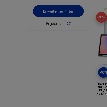
A
Erweiterter Filter
-10%
Ergebnisse
27
-10
TECH-P
für Ga
FE / 
X710 /
/ X5
X406B 