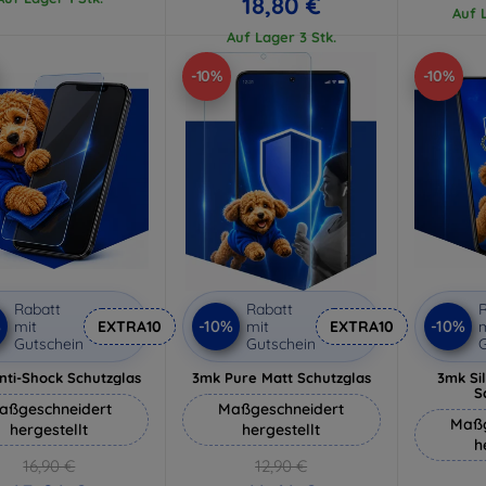
18,80 €
Auf L
Auf Lager 3 Stk.
-10%
-10%
Rabatt
Rabatt
R
%
-10%
-10%
mit
EXTRA10
mit
EXTRA10
m
Gutschein
Gutschein
G
nti-Shock Schutzglas
3mk Pure Matt Schutzglas
3mk Si
S
aßgeschneidert
Maßgeschneidert
Maßg
hergestellt
hergestellt
h
16,90 €
12,90 €