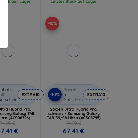
 Stück auf Lager
Letztes Stück auf Lager
-10%
abatt
Rabatt
-10%
it
EXTRA10
mit
EXTRA10
utschein
Gutschein
ltra Hybrid Pro,
Spigen Ultra Hybrid Pro,
amsung Galaxy TAB
schwarz - Samsung Galaxy
ltra (ACS08796)
TAB S9/S8 Ultra (ACS08795)
74,90 €
74,90 €
7,41 €
67,41 €