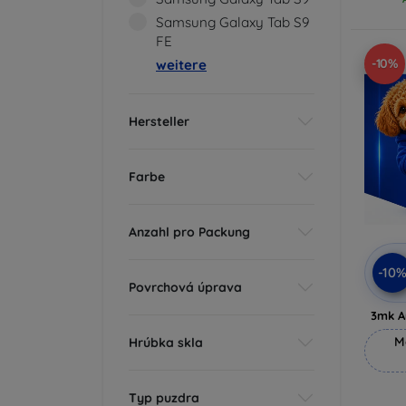
Samsung Galaxy Tab S9
FE
-10%
weitere
Hersteller
Farbe
Anzahl pro Packung
-10
Povrchová úprava
3mk A
M
Hrúbka skla
Typ puzdra