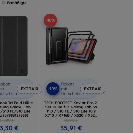
Ermäßigte
-10%
abatt
Rabatt
-10%
it
EXTRA10
mit
EXTRA10
utschein
Gutschein
Book Tri Fold Hülle
TECH-PROTECT Kevlar Pro 2-
sung Galaxy Tab
Set Hülle für Galaxy Tab S9
/S10 FE/S10 Lite
11.0 / S10 FE / S10 Lite 10.9
z (57983127889)
X710 / X716B / X520 / X526
/ X400 / X406B schwarz
25,89 €
39,90 €
(5906302335879)
3,30 €
35,91 €