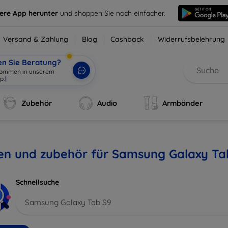
sere App herunter
und shoppen Sie noch einfacher.
Versand & Zahlung
Blog
Cashback
Widerrufsbelehrung
en Sie Beratung?
Zubehör
Audio
Armbänder
len und zubehör für Samsung Galaxy Ta
Schnellsuche
Samsung Galaxy Tab S9