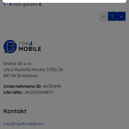
1
-
8
vom ganzen
8
.
«
1
»
Shield-Sk s.r.o.
Ulica Rudolfa Mocka 3750/2A
841 04 Bratislava
Unternehmens-ID:
46701494
USt-IdNr.:
SK2023549671
Kontakt
info@top4mobile.eu