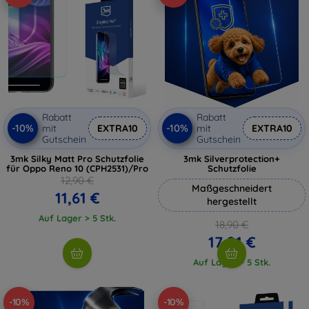
Rabatt
Rabatt
-10%
-10%
mit
EXTRA10
mit
EXTRA10
Gutschein
Gutschein
3mk Silky Matt Pro Schutzfolie
3mk Silverprotection+
für Oppo Reno 10 (CPH2531)/Pro
Schutzfolie
12,90 €
Maßgeschneidert
11,61 €
hergestellt
Auf Lager > 5 Stk.
18,90 €
17,01 €
Auf Lager > 5 Stk.
-10%
-10%