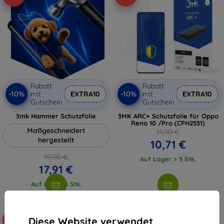
Rabatt
Rabatt
-10%
-10%
mit
EXTRA10
mit
EXTRA10
Gutschein
Gutschein
3mk Hammer Schutzfolie
3MK ARC+ Schutzfolie für Oppo
Reno 10 /Pro (CPH2531)
Maßgeschneidert
11,90 €
hergestellt
10,71 €
19,90 €
Auf Lager > 5 Stk.
17,91 €
Auf Lager 3 Stk.
Diese Website verwendet
-10%
-10%