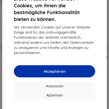
Cookies, um Ihnen die
bestmögliche Funktionalität
bieten zu können.
Wir verwenden Cookies auf unserer Website.
Einige sind für das ordnungsgemäße
Funktionieren der Website unerlässlich,
Rabatt
Rabatt
während andere uns helfen, den Datenverkehr
-10%
-10%
mit
EXTRA10
mit
EXTRA10
zu analysieren und Inhalte und Anzeigen zu
Gutschein
Gutschein
personalisieren.
3MK Wallet Case Oppo Reno 10
3MK Geldbörsenhülle Oppo Reno
Pro schwarze Kartenhülle
10 Pro 5G schwarz
11,90 €
13,90 €
10,71 €
12,51 €
Akzeptieren
Auf Lager 1 Stk.
Auf Lager > 5 Stk.
Anpassen
Ablehnen