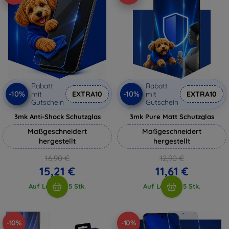
Rabatt
Rabatt
-10%
-10%
mit
EXTRA10
mit
EXTRA10
Gutschein
Gutschein
3mk Anti-Shock Schutzglas
3mk Pure Matt Schutzglas
Maßgeschneidert
Maßgeschneidert
hergestellt
hergestellt
16,90 €
12,90 €
15,21 €
11,61 €
Auf Lager > 5 Stk.
Auf Lager > 5 Stk.
-10%
-10%